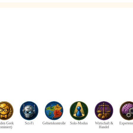
den Geek
Sci-Fi
Gebietskontrolle
Solo-Modus
Wirtschaft &
Expertens
ominiert)
Handel