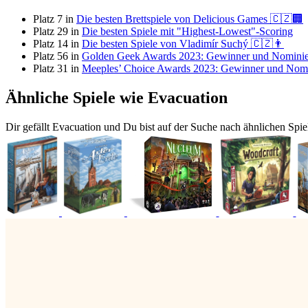
Platz 7 in
Die besten Brettspiele von Delicious Games 🇨🇿🏢
Platz 29 in
Die besten Spiele mit "Highest-Lowest"-Scoring
Platz 14 in
Die besten Spiele von Vladimír Suchý 🇨🇿👨
Platz 56 in
Golden Geek Awards 2023: Gewinner und Nominie
Platz 31 in
Meeples’ Choice Awards 2023: Gewinner und Nomi
Ähnliche Spiele wie Evacuation
Dir gefällt Evacuation und Du bist auf der Suche nach ähnlichen Spie