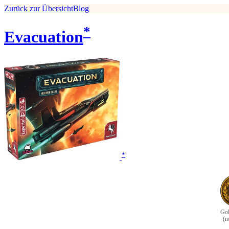
Zurück zur Übersicht
Blog
*
Evacuation
*
Gol
(n