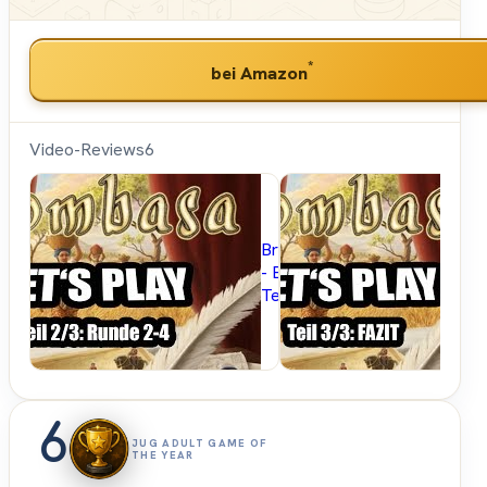
*
bei Amazon
Video-Reviews
6
Brettspielblog.net
- Brettspiele im
Test
6
JUG ADULT GAME OF
THE YEAR