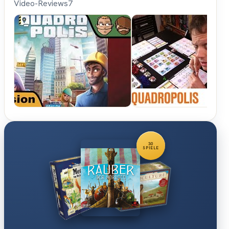
Video-Reviews
7
Hunter &
Cron -
Brettspiele
30
SPIELE