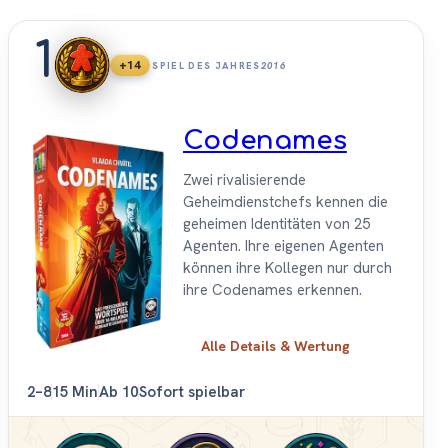
1
+14
SPIEL DES JAHRES
2016
Codenames
Zwei rivalisierende
Geheimdienstchefs kennen die
geheimen Identitäten von 25
Agenten. Ihre eigenen Agenten
können ihre Kollegen nur durch
ihre Codenames erkennen.
Alle Details & Wertung
2–8
15 Min
Ab 10
Sofort spielbar