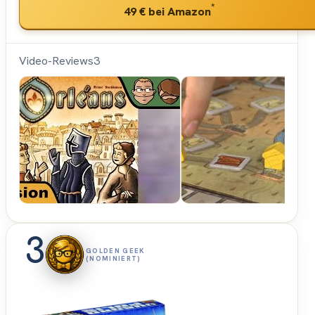
*
49 €
bei Amazon
Video-Reviews
3
Hunter &
Cron -
Brettspiele
3
GOLDEN GEEK
(NOMINIERT)