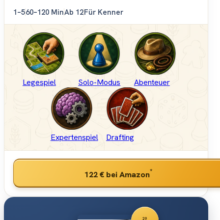
1–5
60–120 Min
Ab 12
Für Kenner
Legespiel
Solo-Modus
Abenteuer
Expertenspiel
Drafting
*
122 €
bei Amazon
29