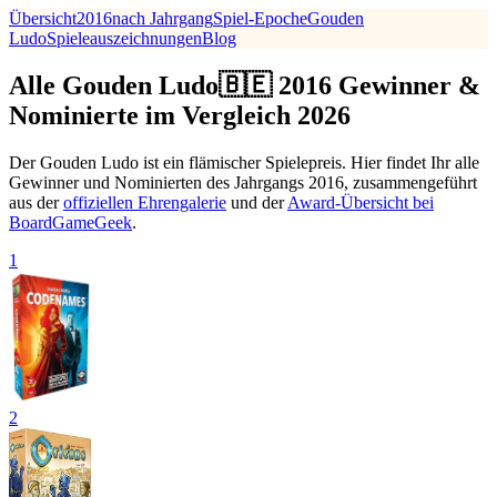
Übersicht
2016
nach Jahrgang
Spiel-Epoche
Gouden
Ludo
Spieleauszeichnungen
Blog
Alle Gouden Ludo🇧🇪 2016 Gewinner &
Nominierte im Vergleich 2026
Der Gouden Ludo ist ein flämischer Spielepreis. Hier findet Ihr alle
Gewinner und Nominierten des Jahrgangs 2016, zusammengeführt
aus der
offiziellen Ehrengalerie
und der
Award-Übersicht bei
BoardGameGeek
.
1
2