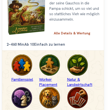
der seine Gauchos in die
Pampa schickt, um so viel und
so stattliches Vieh wie möglich
einzusammeln.
Alle Details & Wertung
2–4
60 Min
Ab 10
Einfach zu lernen
Familienspiel
Worker
Natur &
Placement
Landwirtschaft