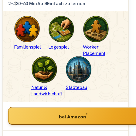
2–4
30–60 Min
Ab 8
Einfach zu lernen
Familienspiel
Legespiel
Worker
Placement
Natur &
Städtebau
Landwirtschaft
*
bei Amazon