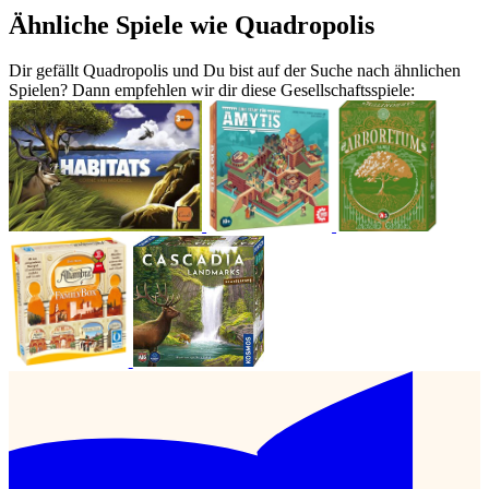
Ähnliche Spiele wie Quadropolis
Dir gefällt Quadropolis und Du bist auf der Suche nach ähnlichen
Spielen? Dann empfehlen wir dir diese Gesellschaftsspiele: