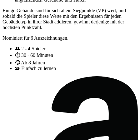
Einige Gebäude sind für sich allein Siegpunkte (VP) wert, und
sobald die Spieler diese Werte mit den Ergebnissen für jeden
Gebäudetyp in ihrer Stadt addieren, gewinnt derjenige mit der
höchsten Punktzahl.
Nominiert für 6 Auszeichnungen.
👥
2 - 4 Spieler
⏱️
30 - 60 Minuten
🧒
Ab 8 Jahren
🧩
Einfach zu lernen