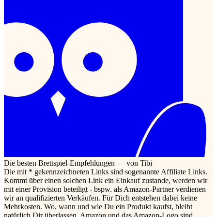
Die besten Brettspiel-Empfehlungen — von Tibi
Die mit * gekennzeichneten Links sind sogenannte Affiliate Links.
Kommt über einen solchen Link ein Einkauf zustande, werden wir
mit einer Provision beteiligt - bspw. als Amazon-Partner verdienen
wir an qualifizierten Verkäufen. Für Dich entstehen dabei keine
Mehrkosten. Wo, wann und wie Du ein Produkt kaufst, bleibt
natürlich Dir überlassen. Amazon und das Amazon-Logo sind