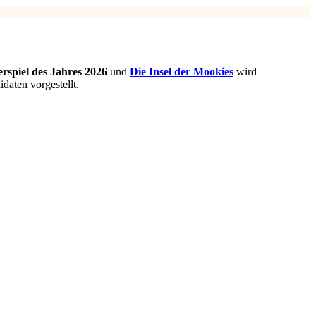
rspiel des Jahres 2026
und
Die Insel der Mookies
wird
daten vorgestellt.