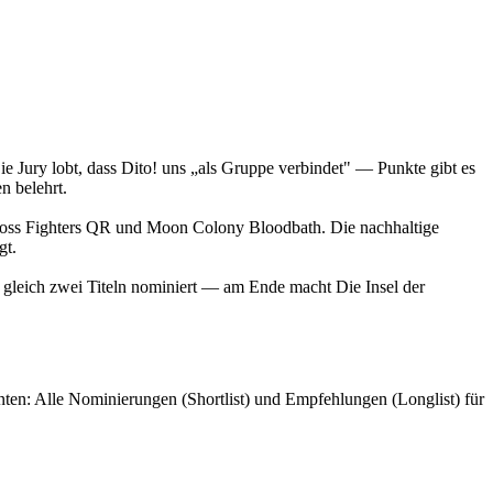
 Jury lobt, dass Dito! uns „als Gruppe verbindet" — Punkte gibt es
n belehrt.
r Boss Fighters QR und Moon Colony Bloodbath. Die nachhaltige
gt.
t gleich zwei Titeln nominiert — am Ende macht Die Insel der
unten: Alle Nominierungen (Shortlist) und Empfehlungen (Longlist) für