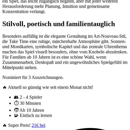
ein Spiel, das leicht zugänglich beginnt, aber mit jeder weiteren
Herausforderung mehr Planung, Intuition und gemeinsame
Konzentration verlangt.
Stilvoll, poetisch und familientauglich
Besonders auffällig ist die elegante Gestaltung im Art-Nouveau-Stil,
die Take Time eine ruhige, märchenhafte Atmosphäre gibt. Sonnen-
und Mondkarten, symbolische Kapitel und das zentrale Uhrenthema
machen das Spiel visuell besonders, ohne vom Knobeln abzulenken.
Für Familien ab 10 Jahren ist es eine schöne Wahl, wenn
Zusammenarbeit, Denkspaß und ein ungewöhnliches Spielgefühl im
Mittelpunkt stehen.
Nominiert für 3 Auszeichnungen.
🔥 Aktuell so günstig wie seit einem Monat nicht!
👥
2 - 4 Spieler
⏱️
30 Minuten
🧒
Ab 10 Jahren
🧩
Einfach zu lernen
🔥 Super Preis!
21€ bei