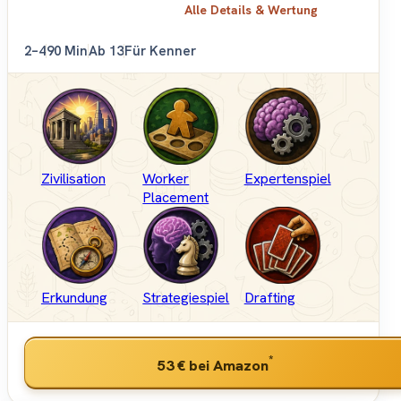
Alle Details & Wertung
2–4
90 Min
Ab 13
Für Kenner
Zivilisation
Worker
Expertenspiel
Placement
Erkundung
Strategiespiel
Drafting
*
53 €
bei Amazon