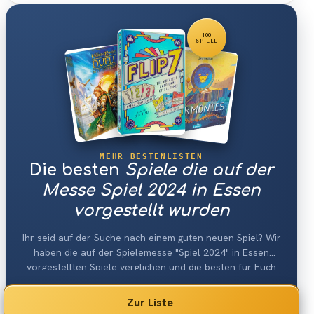
100
SPIELE
MEHR BESTENLISTEN
Die besten
Spiele die auf der
Messe Spiel 2024 in Essen
vorgestellt wurden
Ihr seid auf der Suche nach einem guten neuen Spiel? Wir
haben die auf der Spielemesse "Spiel 2024" in Essen
vorgestellten Spiele verglichen und die besten für Euch
aufgelistet.
Zur Liste