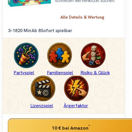
schnellen Nervenkitzel suchen.
Alle Details & Wertung
3–18
20 Min
Ab 8
Sofort spielbar
Partyspiel
Familienspiel
Risiko & Glück
Lizenzspiel
Ärgerfaktor
*
10 €
bei Amazon