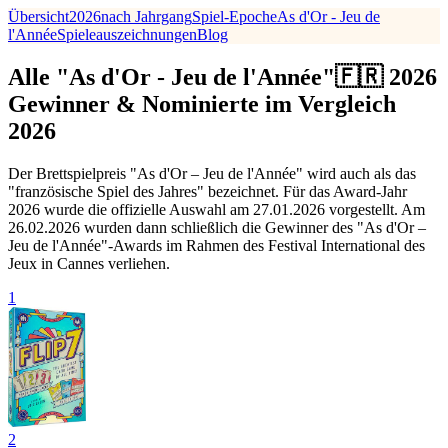
Übersicht
2026
nach Jahrgang
Spiel-Epoche
As d'Or - Jeu de
l'Année
Spieleauszeichnungen
Blog
Alle "As d'Or - Jeu de l'Année"🇫🇷 2026
Gewinner & Nominierte im Vergleich
2026
Der Brettspielpreis "As d'Or – Jeu de l'Année" wird auch als das
"französische Spiel des Jahres" bezeichnet. Für das Award-Jahr
2026 wurde die offizielle Auswahl am 27.01.2026 vorgestellt. Am
26.02.2026 wurden dann schließlich die Gewinner des "As d'Or –
Jeu de l'Année"-Awards im Rahmen des Festival International des
Jeux in Cannes verliehen.
1
2