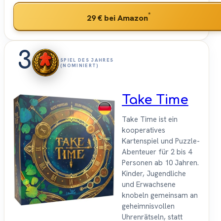
*
29 €
bei Amazon
3
SPIEL DES JAHRES
(NOMINIERT)
Take Time
Take Time ist ein
kooperatives
Kartenspiel und Puzzle-
Abenteuer für 2 bis 4
Personen ab 10 Jahren.
Kinder, Jugendliche
und Erwachsene
knobeln gemeinsam an
geheimnisvollen
Uhrenrätseln, statt