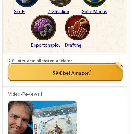
Sci-Fi
Zivilisation
Solo-Modus
Expertenspiel
Drafting
2 € unter dem nächsten Anbieter
PREISSIEG
*
59 €
bei Amazon
Video-Reviews
1
Hunter
&