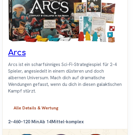
Arcs
Arcs ist ein scharfsinniges Sci-Fi-Strategiespiel für 2-4
Spieler, angesiedelt in einem düsteren und doch
albernen Universum. Mach dich auf dramatische
Wendungen gefasst, wenn du dich in diesen galaktischen
Kampf stürzt.
Alle Details & Wertung
2–4
60–120 Min
Ab 14
Mittel-komplex