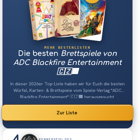
MEHR BESTENLISTEN
Die besten
Brettspiele von
ADC Blackfire Entertainment
🇨🇿🏢
In dieser 2026er Top-Liste haben wir für Euch die besten
Würfel, Karten- & Brettspiele vom Spiele-Verlag "ADC
Blackfire Entertainment" 🇨🇿🏢 herausgesucht.
Zur Liste
KENNERSPIEL DES