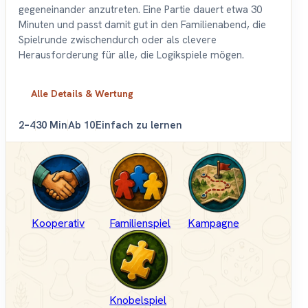
gegeneinander anzutreten. Eine Partie dauert etwa 30
Minuten und passt damit gut in den Familienabend, die
Spielrunde zwischendurch oder als clevere
Herausforderung für alle, die Logikspiele mögen.
Alle Details & Wertung
2–4
30 Min
Ab 10
Einfach zu lernen
Kooperativ
Familienspiel
Kampagne
Knobelspiel