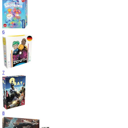
6
7
8