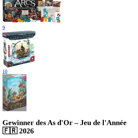
9
10
Gewinner des As d'Or – Jeu de l'Année
🇫🇷 2026