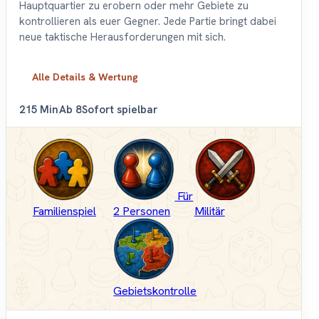
Hauptquartier zu erobern oder mehr Gebiete zu
kontrollieren als euer Gegner. Jede Partie bringt dabei
neue taktische Herausforderungen mit sich.
Alle Details & Wertung
2
15 Min
Ab 8
Sofort spielbar
Für
Familienspiel
2 Personen
Militär
Gebietskontrolle