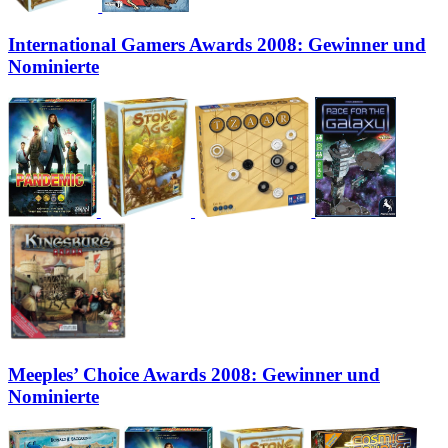
International Gamers Awards 2008: Gewinner und
Nominierte
Meeples’ Choice Awards 2008: Gewinner und
Nominierte