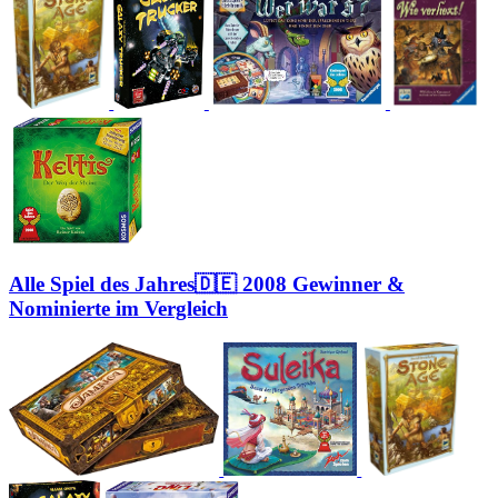
Alle Spiel des Jahres🇩🇪 2008 Gewinner &
Nominierte im Vergleich