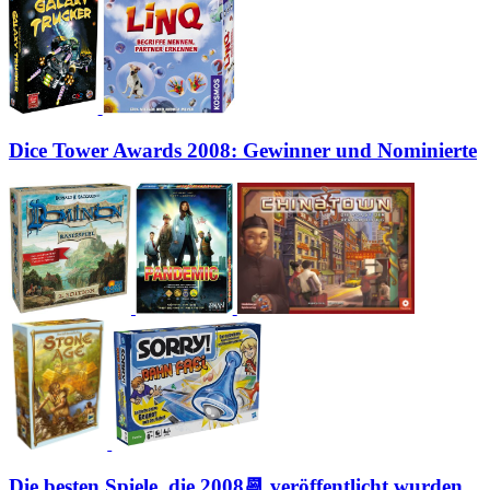
Dice Tower Awards 2008: Gewinner und Nominierte
Die besten Spiele, die 2008📆 veröffentlicht wurden