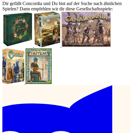
Dir gefällt Concordia und Du bist auf der Suche nach ähnlichen
Spielen? Dann empfehlen wir dir diese Gesellschaftsspiele: