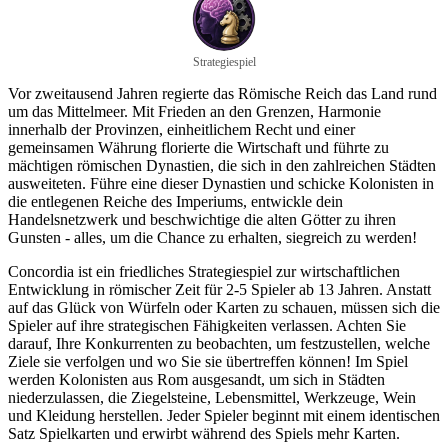
Strategiespiel
Vor zweitausend Jahren regierte das Römische Reich das Land rund
um das Mittelmeer. Mit Frieden an den Grenzen, Harmonie
innerhalb der Provinzen, einheitlichem Recht und einer
gemeinsamen Währung florierte die Wirtschaft und führte zu
mächtigen römischen Dynastien, die sich in den zahlreichen Städten
ausweiteten. Führe eine dieser Dynastien und schicke Kolonisten in
die entlegenen Reiche des Imperiums, entwickle dein
Handelsnetzwerk und beschwichtige die alten Götter zu ihren
Gunsten - alles, um die Chance zu erhalten, siegreich zu werden!
Concordia ist ein friedliches Strategiespiel zur wirtschaftlichen
Entwicklung in römischer Zeit für 2-5 Spieler ab 13 Jahren. Anstatt
auf das Glück von Würfeln oder Karten zu schauen, müssen sich die
Spieler auf ihre strategischen Fähigkeiten verlassen. Achten Sie
darauf, Ihre Konkurrenten zu beobachten, um festzustellen, welche
Ziele sie verfolgen und wo Sie sie übertreffen können! Im Spiel
werden Kolonisten aus Rom ausgesandt, um sich in Städten
niederzulassen, die Ziegelsteine, Lebensmittel, Werkzeuge, Wein
und Kleidung herstellen. Jeder Spieler beginnt mit einem identischen
Satz Spielkarten und erwirbt während des Spiels mehr Karten.