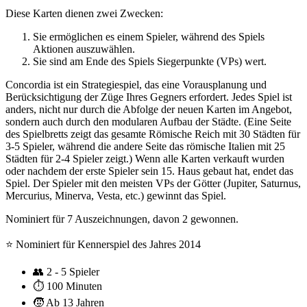
Diese Karten dienen zwei Zwecken:
Sie ermöglichen es einem Spieler, während des Spiels
Aktionen auszuwählen.
Sie sind am Ende des Spiels Siegerpunkte (VPs) wert.
Concordia ist ein Strategiespiel, das eine Vorausplanung und
Berücksichtigung der Züge Ihres Gegners erfordert. Jedes Spiel ist
anders, nicht nur durch die Abfolge der neuen Karten im Angebot,
sondern auch durch den modularen Aufbau der Städte. (Eine Seite
des Spielbretts zeigt das gesamte Römische Reich mit 30 Städten für
3-5 Spieler, während die andere Seite das römische Italien mit 25
Städten für 2-4 Spieler zeigt.) Wenn alle Karten verkauft wurden
oder nachdem der erste Spieler sein 15. Haus gebaut hat, endet das
Spiel. Der Spieler mit den meisten VPs der Götter (Jupiter, Saturnus,
Mercurius, Minerva, Vesta, etc.) gewinnt das Spiel.
Nominiert für 7 Auszeichnungen, davon 2 gewonnen.
⭐️ Nominiert für Kennerspiel des Jahres 2014
👥
2 - 5 Spieler
⏱️
100 Minuten
🧒
Ab 13 Jahren