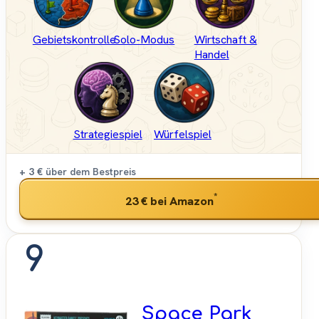
Gebietskontrolle
Solo-Modus
Wirtschaft &
Handel
Strategiespiel
Würfelspiel
+ 3 €
über dem Bestpreis
*
23 €
bei Amazon
9
Space Park