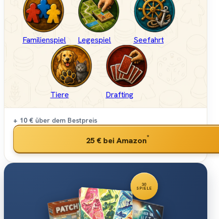
Familienspiel
Legespiel
Seefahrt
Tiere
Drafting
+ 10 €
über dem Bestpreis
*
25 €
bei Amazon
30
SPIELE