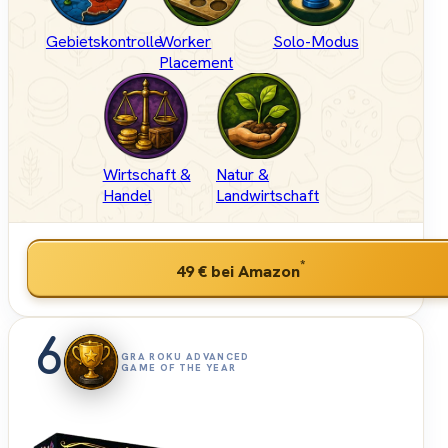
Gebietskontrolle
Worker
Solo-Modus
Placement
Wirtschaft &
Natur &
Handel
Landwirtschaft
*
49 €
bei Amazon
6
GRA ROKU ADVANCED
GAME OF THE YEAR