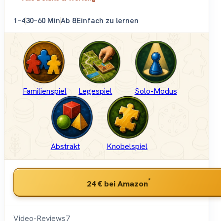
1–4
30–60 Min
Ab 8
Einfach zu lernen
Familienspiel
Legespiel
Solo-Modus
Abstrakt
Knobelspiel
*
24 €
bei Amazon
Video-Reviews
7