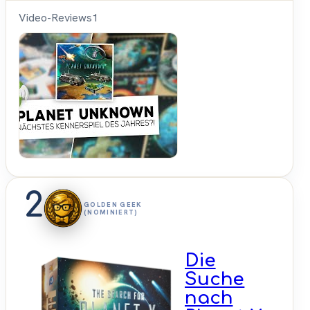
Video-Reviews
1
Get
on
Board
2
GOLDEN GEEK
(NOMINIERT)
Die
Suche
nach