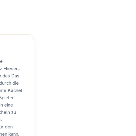
te
z Fliesen,
en das Das
 durch die
Eine Kachel
Spieler
in eine
cheln zu
s
ür den
hmen kann.