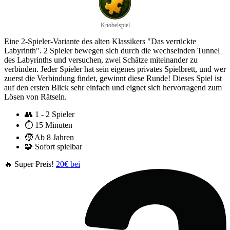
Knobelspiel
Eine 2-Spieler-Variante des alten Klassikers "Das verrückte
Labyrinth". 2 Spieler bewegen sich durch die wechselnden Tunnel
des Labyrinths und versuchen, zwei Schätze miteinander zu
verbinden. Jeder Spieler hat sein eigenes privates Spielbrett, und wer
zuerst die Verbindung findet, gewinnt diese Runde! Dieses Spiel ist
auf den ersten Blick sehr einfach und eignet sich hervorragend zum
Lösen von Rätseln.
👥
1 - 2 Spieler
⏱️
15 Minuten
🧒
Ab 8 Jahren
🧩
Sofort spielbar
🔥 Super Preis!
20€ bei