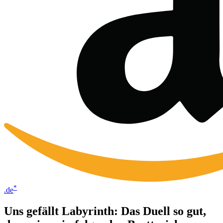
*
.de
Uns gefällt Labyrinth: Das Duell so gut,