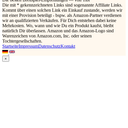
Die mit * gekennzeichneten Links sind sogenannte Affiliate Links.
Kommt über einen solchen Link ein Einkauf zustande, werden wir
mit einer Provision beteiligt - bspw. als Amazon-Partner verdienen
wir an qualifizierten Verkäufen. Für Dich entstehen dabei keine
Mehrkosten. Wo, wann und wie Du ein Produkt kaufst, bleibt
natürlich Dir überlassen. Amazon und das Amazon-Logo sind
Warenzeichen von Amazon.com, Inc. oder seinen
Tochtergesellschaften.
Startseite
Impressum
Datenschutz
Kontakt
×