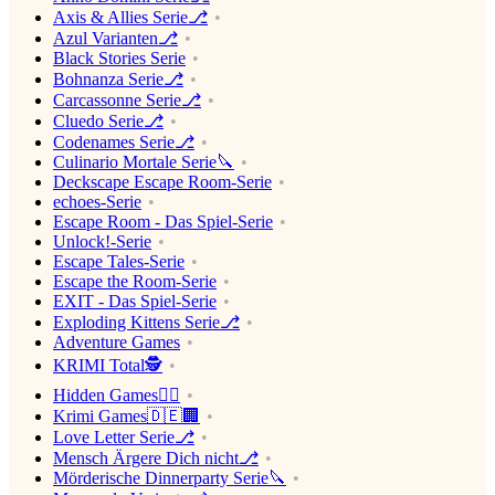
Axis & Allies Serie⎇
Azul Varianten⎇
Black Stories Serie
Bohnanza Serie⎇
Carcassonne Serie⎇
Cluedo Serie⎇
Codenames Serie⎇
Culinario Mortale Serie🔪
Deckscape Escape Room-Serie
echoes-Serie
Escape Room - Das Spiel-Serie
Unlock!-Serie
Escape Tales-Serie
Escape the Room-Serie
EXIT - Das Spiel-Serie
Exploding Kittens Serie⎇
Adventure Games
KRIMI Total🕵️‍
Hidden Games🕵️‍♂️
Krimi Games🇩🇪🏢
Love Letter Serie⎇
Mensch Ärgere Dich nicht⎇
Mörderische Dinnerparty Serie🔪