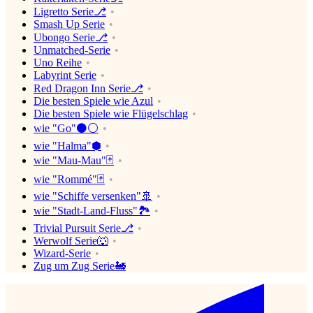
Ligretto Serie⎇
Smash Up Serie
Ubongo Serie⎇
Unmatched-Serie
Uno Reihe
Labyrint Serie
Red Dragon Inn Serie⎇
Die besten Spiele wie Azul
Die besten Spiele wie Flügelschlag
wie "Go"⚫️⚪️
wie "Halma"⬢
wie "Mau-Mau"🃏
wie "Rommé"🃏
wie "Schiffe versenken"🚢
wie "Stadt-Land-Fluss"🏞
Trivial Pursuit Serie⎇
Werwolf Serie🐺
Wizard-Serie
Zug um Zug Serie🚂