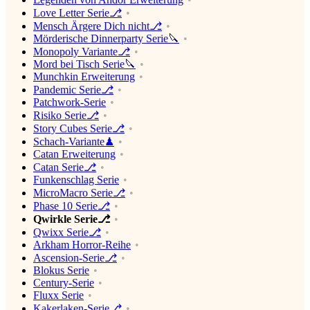
Love Letter Serie⎇
Mensch Ärgere Dich nicht⎇
Mörderische Dinnerparty Serie🔪
Monopoly Variante⎇
Mord bei Tisch Serie🔪
Munchkin Erweiterung
Pandemic Serie⎇
Patchwork-Serie
Risiko Serie⎇
Story Cubes Serie⎇
Schach-Variante♟
Catan Erweiterung
Catan Serie⎇
Funkenschlag Serie
MicroMacro Serie⎇
Phase 10 Serie⎇
Qwirkle Serie⎇
Qwixx Serie⎇
Arkham Horror-Reihe
Ascension-Serie⎇
Blokus Serie
Century-Serie
Fluxx Serie
Kakerlaken-Serie⎇