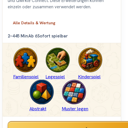
und Qwirkle Connect. Diese Erweiterungen können
einzeln oder zusammen verwendet werden.
Alle Details & Wertung
2–4
45 Min
Ab 6
Sofort spielbar
Familienspiel
Legespiel
Kinderspiel
Abstrakt
Muster legen