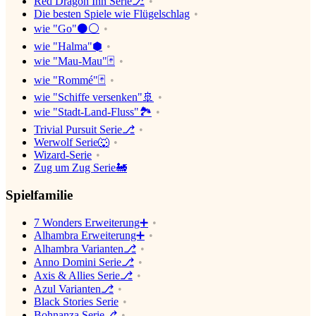
Red Dragon Inn Serie⎇
Die besten Spiele wie Flügelschlag
wie "Go"⚫️⚪️
wie "Halma"⬢
wie "Mau-Mau"🃏
wie "Rommé"🃏
wie "Schiffe versenken"🚢
wie "Stadt-Land-Fluss"🏞
Trivial Pursuit Serie⎇
Werwolf Serie🐺
Wizard-Serie
Zug um Zug Serie🚂
Spielfamilie
7 Wonders Erweiterung➕
Alhambra Erweiterung➕
Alhambra Varianten⎇
Anno Domini Serie⎇
Axis & Allies Serie⎇
Azul Varianten⎇
Black Stories Serie
Bohnanza Serie⎇