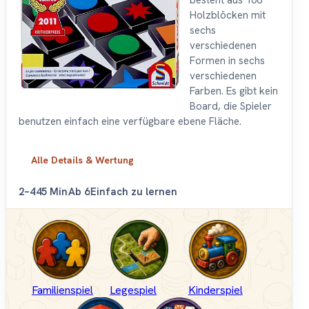
besteht aus 108
Holzblöcken mit
sechs
verschiedenen
Formen in sechs
verschiedenen
Farben. Es gibt kein
Board, die Spieler
benutzen einfach eine verfügbare ebene Fläche.
Alle Details & Wertung
2–4
45 Min
Ab 6
Einfach zu lernen
Familienspiel
Legespiel
Kinderspiel