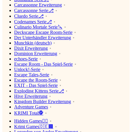
Carcassonne Erweiterung
Carcassonne Serie⎇
Cluedo Serie⎇
Codenames Serie⎇
Culinario Mortale Serie🔪
Deckscape Escape Room-Serie
Der Unterhändler Erweiterung
Munchkin (deutsch)
Dixit Erweiterung
Dominion Erweiterung
echoes-Serie
Escape Room - Das Spiel-Serie
Unlock!-Serie
Escape Tales-Serie
Escape the Room-Serie
EXIT - Das Spiel-Serie
Exploding Kittens Serie⎇
Hive Erweiterung
Kingdom Builder Erweiterung
Adventure Games
KRIMI Total🕵️‍
Hidden Games🕵️‍♂️
Krimi Games🇩🇪🏢
Legenden von Andor Erweiterung