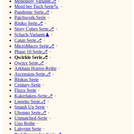
Monopoly Variante⎇
Mord bei Tisch Serie🔪
Pandemic Serie⎇
Patchwork-Serie
Risiko Serie⎇
Story Cubes Serie⎇
Schach-Variante♟
Catan Serie⎇
MicroMacro Serie⎇
Phase 10 Serie⎇
Qwirkle Serie⎇
Qwixx Serie⎇
Arkham Horror-Reihe
Ascension-Serie⎇
Blokus Serie
Century-Serie
Fluxx Serie
Kakerlaken-Serie⎇
Ligretto Serie⎇
Smash Up Serie
Ubongo Serie⎇
Unmatched-Serie
Uno Reihe
Labyrint Serie