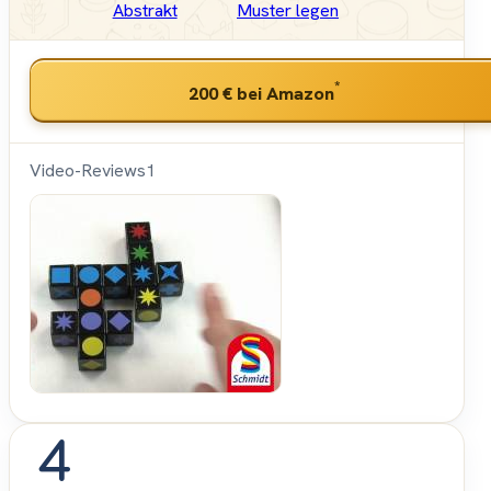
Abstrakt
Muster legen
*
200 €
bei Amazon
Video-Reviews
1
Spiele-
Offensive.de
4