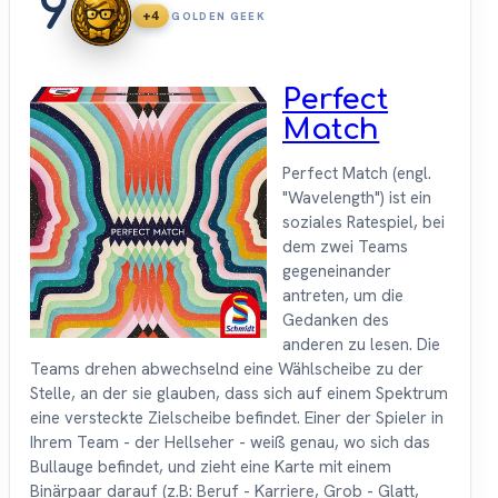
9
+4
GOLDEN GEEK
Perfect
Match
Perfect Match (engl.
"Wavelength") ist ein
soziales Ratespiel, bei
dem zwei Teams
gegeneinander
antreten, um die
Gedanken des
anderen zu lesen. Die
Teams drehen abwechselnd eine Wählscheibe zu der
Stelle, an der sie glauben, dass sich auf einem Spektrum
eine versteckte Zielscheibe befindet. Einer der Spieler in
Ihrem Team - der Hellseher - weiß genau, wo sich das
Bullauge befindet, und zieht eine Karte mit einem
Binärpaar darauf (z.B: Beruf - Karriere, Grob - Glatt,