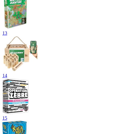
13
14
15