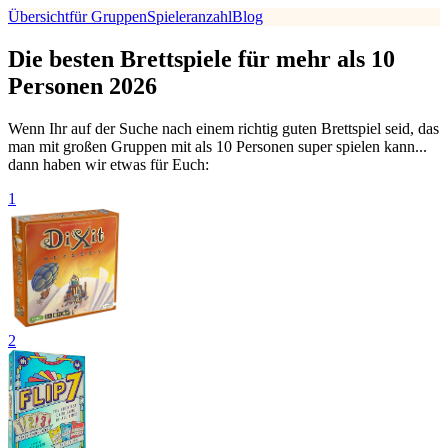
Übersicht
für Gruppen
Spieleranzahl
Blog
Die besten Brettspiele für mehr als 10
Personen 2026
Wenn Ihr auf der Suche nach einem richtig guten Brettspiel seid, das
man mit großen Gruppen mit als 10 Personen super spielen kann...
dann haben wir etwas für Euch:
1
2