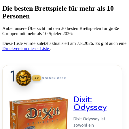
Die besten Brettspiele für mehr als 10
Personen
Anbei unsere Übersicht mit den 30 besten Brettspielen für große
Gruppen mit mehr als 10 Spieler 2026:
Diese Liste wurde zuletzt aktualisiert am 7.8.2026. Es gibt auch eine
Druckversion dieser Liste
.
1
+2
GOLDEN GEEK
Dixit:
Odyssey
Dixit Odyssey ist
sowohl ein