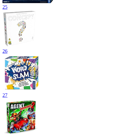
25
26
27