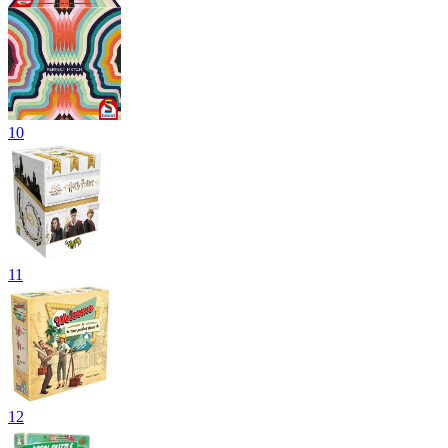
10
11
12