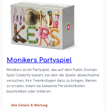
Monikers Partyspiel
Monikers ist ein Partyspiel, das auf dem Public-Domain-
Spiel Celebrity basiert, bei dem die Spieler abwechselnd
versuchen, ihre Teamkollegen dazu zu bringen, Namen
zu erraten, indem sie bekannte Persönlichkeiten
beschreiben oder imitieren.
Alle Details & Wertung