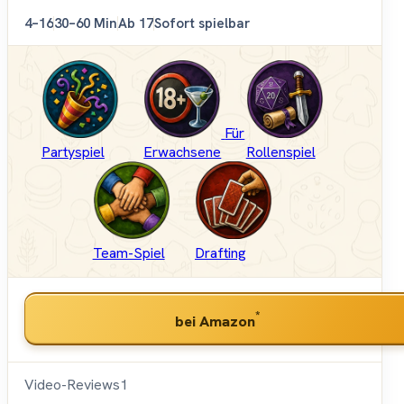
4–16
30–60 Min
Ab 17
Sofort spielbar
Für
Partyspiel
Erwachsene
Rollenspiel
Team-Spiel
Drafting
*
bei Amazon
Video-Reviews
1