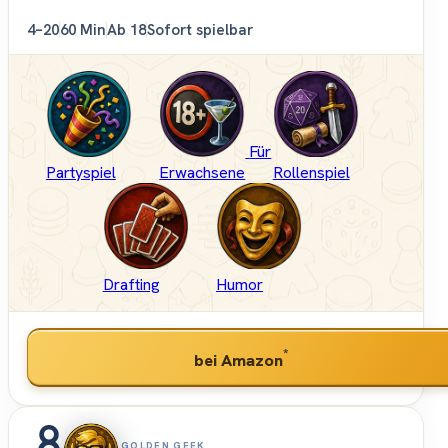
4–20
60 Min
Ab 18
Sofort spielbar
Für
Partyspiel
Erwachsene
Rollenspiel
Drafting
Humor
*
bei Amazon
8
GOLDEN GEEK