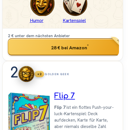
Humor
Kartenspiel
2 € unter dem nächsten Anbieter
PREISSIEG
*
28 €
bei Amazon
2
+2
GOLDEN GEEK
Flip 7
Flip 7
ist ein flottes Push-your-
luck-Kartenspiel: Deck
aufdecken, Karte für Karte,
aber niemals dieselbe Zahl