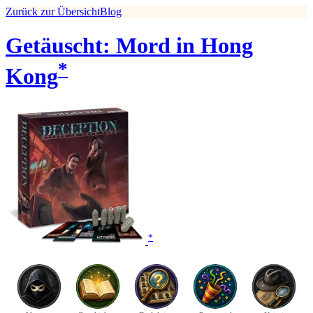
Zurück zur Übersicht
Blog
Getäuscht: Mord in Hong
*
Kong
*