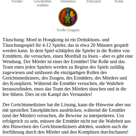
Verräter
Geschichten
Deduktion
Partyspiel
Krimi
erzählen
Große Gruppen
Täuschung: Mord in Hongkong ist ein Deduktions- und
Täuschungsspiel für 4-12 Spieler, das in etwa 20 Minuten gespielt
werden kann. In dem Spiel schlüpfen die Spieler in die Rollen von
Ermittlern, die versuchen, einen Mordfall zu lösen - aber es gibt eine
Wendung. Der Mörder ist einer der Ermittler! Die Rolle und das
Team eines jeden Spielers werden zu Beginn des Spiels zufällig
zugewiesen und umfassen die einzigartigen Rollen des
Gerichtsmediziners, des Zeugen, des Ermittlers, des Mörders und
des Komplizen. Während die Ermittler versuchen, die Wahrheit
herauszufinden, muss das Team des Mörders täuschen und in die
Irre führen. Dies ist ein Kampf des Verstandes!
Der Gerichtsmediziner hat die Lösung, kann die Hinweise aber nur
mit speziellen Tatortplättchen ausdrücken, während die Ermittler
(und der Mörder) versuchen, die Beweise zu interpretieren. Um
erfolgreich zu sein, müssen die Ermittler nicht nur die Wahrheit aus
den Hinweisen des Gerichtsmediziners ableiten, sondern auch die
Irreführung durch den Mörder und den Komplizen durchschauen!