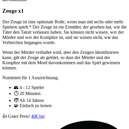
Zeuge x1
Der Zeuge ist eine optionale Rolle, wenn man mit sechs oder mehr
Spielern spielt.* Der Zeuge ist ein Ermittler, der gesehen hat, wie die
Täter den Tatort verlassen haben. Sie können nicht wissen, wer der
Mörder und wer der Komplize ist, und sie wissen nicht, wie das
Verbrechen begangen wurde.
Wenn der Mörder verhaftet wird, aber den Zeugen identifizieren
kann, gilt der Zeuge als getötet, so dass der Mörder und der
Komplize mit dem Mord davonkommen und das Spiel gewinnen
können.
Nominiert für 1 Auszeichnung.
👥
4 - 12 Spieler
⏱️
20 Minuten
🧒
Ab 14 Jahren
🧩
Einfach zu lernen
👍 Guter Preis!
40€ bei