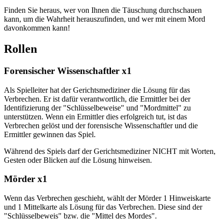
Finden Sie heraus, wer von Ihnen die Täuschung durchschauen
kann, um die Wahrheit herauszufinden, und wer mit einem Mord
davonkommen kann!
Rollen
Forensischer Wissenschaftler x1
Als Spielleiter hat der Gerichtsmediziner die Lösung für das
Verbrechen. Er ist dafür verantwortlich, die Ermittler bei der
Identifizierung der "Schlüsselbeweise" und "Mordmittel" zu
unterstützen. Wenn ein Ermittler dies erfolgreich tut, ist das
Verbrechen gelöst und der forensische Wissenschaftler und die
Ermittler gewinnen das Spiel.
Während des Spiels darf der Gerichtsmediziner NICHT mit Worten,
Gesten oder Blicken auf die Lösung hinweisen.
Mörder x1
Wenn das Verbrechen geschieht, wählt der Mörder 1 Hinweiskarte
und 1 Mittelkarte als Lösung für das Verbrechen. Diese sind der
"Schlüsselbeweis" bzw. die "Mittel des Mordes".