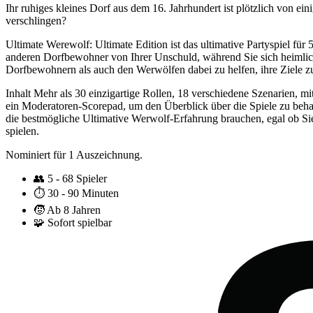
Ihr ruhiges kleines Dorf aus dem 16. Jahrhundert ist plötzlich von e
verschlingen?
Ultimate Werewolf: Ultimate Edition ist das ultimative Partyspiel für
anderen Dorfbewohner von Ihrer Unschuld, während Sie sich heimli
Dorfbewohnern als auch den Werwölfen dabei zu helfen, ihre Ziele zu 
Inhalt Mehr als 30 einzigartige Rollen, 18 verschiedene Szenarien, m
ein Moderatoren-Scorepad, um den Überblick über die Spiele zu behalt
die bestmögliche Ultimative Werwolf-Erfahrung brauchen, egal ob Si
spielen.
Nominiert für 1 Auszeichnung.
👥
5 - 68 Spieler
⏱️
30 - 90 Minuten
🧒
Ab 8 Jahren
🧩
Sofort spielbar