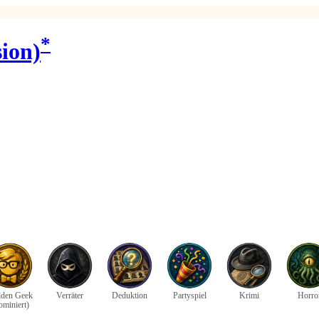
*
sion)
den Geek
Verräter
Deduktion
Partyspiel
Krimi
Horro
ominiert)