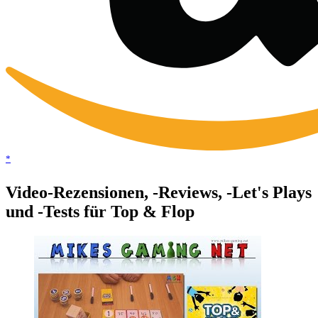
*
Video-Rezensionen, -Reviews, -Let's Plays
und -Tests für Top & Flop