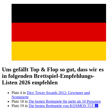
Uns gefällt Top & Flop so gut, dass wir es
in folgenden Brettspiel-Empfehlungs-
Listen 2026 empfehlen
Platz 4 in
Dice Tower Awards 2012: Gewinner und
Nominierte
Platz 18 in
Die besten Brettspiele für mehr als 10 Personen
Platz 19 in
Die besten Brettspiele von KOSMOS 🇩🇪🏢