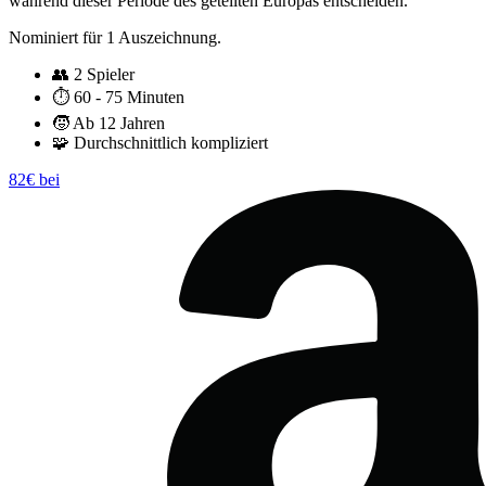
während dieser Periode des geteilten Europas entscheiden.
Nominiert für 1 Auszeichnung.
👥
2 Spieler
⏱️
60 - 75 Minuten
🧒
Ab 12 Jahren
🧩
Durchschnittlich kompliziert
82€ bei