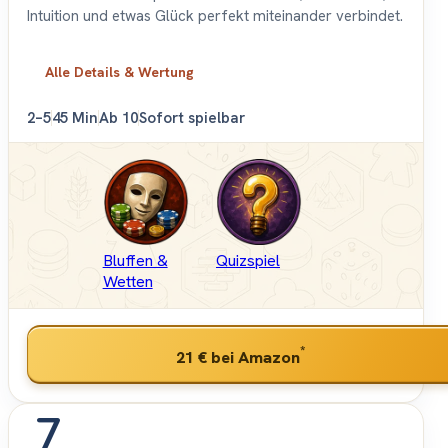
Intuition und etwas Glück perfekt miteinander verbindet.
Alle Details & Wertung
2–5
45 Min
Ab 10
Sofort spielbar
Bluffen &
Quizspiel
Wetten
*
21 €
bei Amazon
7