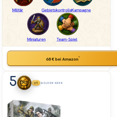
Militär
Gebietskontrolle
Kampagne
Miniaturen
Team-Spiel
*
68 €
bei Amazon
5
+1
GOLDEN GEEK