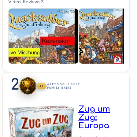
Video-Reviews
3
Spielama
2
ÅRETS SPILL BEST
+1
FAMILY GAME
Zug um
Zug:
Europa