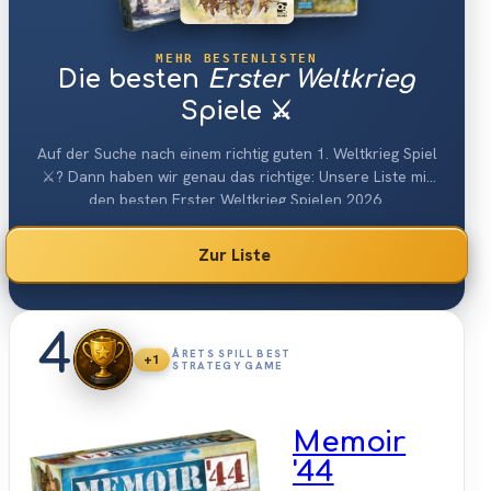
MEHR BESTENLISTEN
Die besten
Erster Weltkrieg
Spiele ⚔️
Auf der Suche nach einem richtig guten 1. Weltkrieg Spiel
⚔️? Dann haben wir genau das richtige: Unsere Liste mit
den besten Erster Weltkrieg Spielen 2026.
Zur Liste
4
ÅRETS SPILL BEST
+1
STRATEGY GAME
Memoir
'44