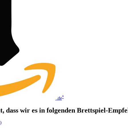
*
.de
t, dass wir es in folgenden Brettspiel-Emp
)