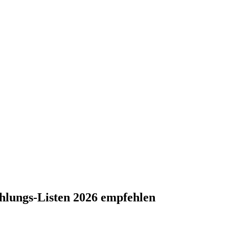
fehlungs-Listen 2026 empfehlen