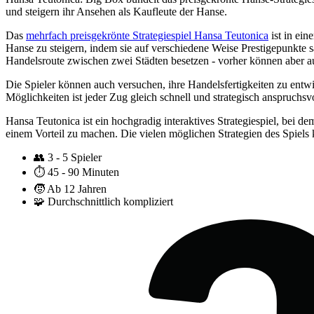
und steigern ihr Ansehen als Kaufleute der Hanse.
Das
mehrfach preisgekrönte Strategiespiel Hansa Teutonica
ist in ein
Hanse zu steigern, indem sie auf verschiedene Weise Prestigepunkte 
Handelsroute zwischen zwei Städten besetzen - vorher können aber a
Die Spieler können auch versuchen, ihre Handelsfertigkeiten zu entw
Möglichkeiten ist jeder Zug gleich schnell und strategisch anspruchsvo
Hansa Teutonica ist ein hochgradig interaktives Strategiespiel, bei d
einem Vorteil zu machen. Die vielen möglichen Strategien des Spiels 
👥
3 - 5 Spieler
⏱️
45 - 90 Minuten
🧒
Ab 12 Jahren
🧩
Durchschnittlich kompliziert