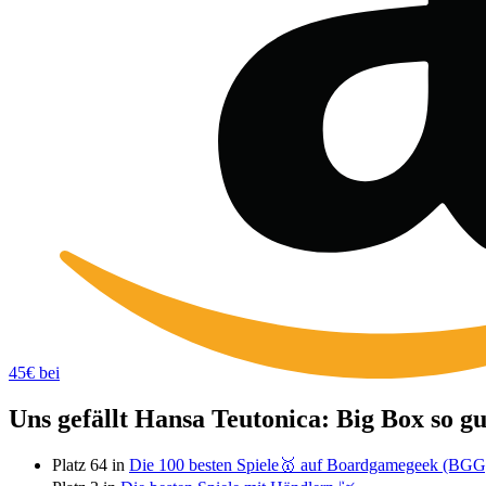
45€ bei
Uns gefällt Hansa Teutonica: Big Box so gu
Platz 64 in
Die 100 besten Spiele🥇 auf Boardgamegeek (BGG