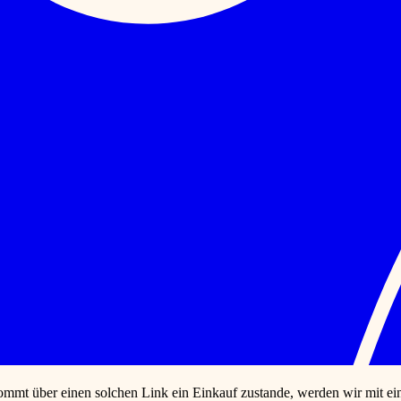
ommt über einen solchen Link ein Einkauf zustande, werden wir mit eine