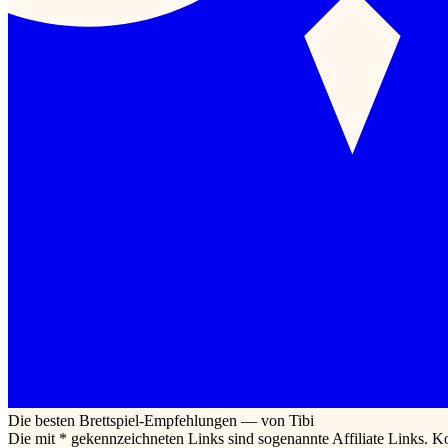
Die besten Brettspiel-Empfehlungen — von Tibi
Die mit * gekennzeichneten Links sind sogenannte Affiliate Links. K