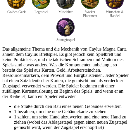
Golden Geek
Legespiel
Mittelalter
Worker
Wirtschaft &
Placement
Handel
Strategiespiel
Das allgemeine Thema und die Mechanik von Caylus Magna Carta
ähneln dem Caylus-Brettspiel. Es gibt jedoch kein Spielbrett und
keine Punkteleiste, und die taktischen Schrauben und Muttern des
Spiels sind etwas anders. Was die Komponenten anbelangt, so
besteht das Spiel aus Karten, Geld, Arbeitersteinchen,
Ressourcenmarkern, dem Provost und Burgbausteinen. Jeder Spieler
hat einen Satz identischer Karten, die gemischt und als verdeckter
Zugstapel verwendet werden. Die Spieler beginnen mit einer
zufälligen Kartenauslosung zu Beginn des Spiels, und wenn er an
der Reihe ist, kann ein Spieler entweder
die Straße durch den Bau eines neuen Gebäudes erweitern
1 bezahlen, um eine neue Gebäudekarte zu ziehen
1 zahlen, um seine Hand abzuwerfen und eine neue Hand zu
ziehen (wobei das Ablagestapel gegen einen neuen Zugstapel
gemischt wird, wenn der Zugstapel erschöpft ist)