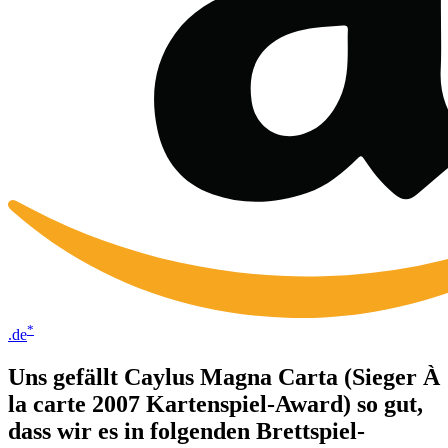
*
.de
Uns gefällt Caylus Magna Carta (Sieger À
la carte 2007 Kartenspiel-Award) so gut,
dass wir es in folgenden Brettspiel-