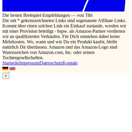
Die besten Brettspiel-Empfehlungen — von Tibi
Die mit * gekennzeichneten Links sind sogenannte Affiliate Links.
Kommt über einen solchen Link ein Einkauf zustande, werden wir
mit einer Provision beteiligt - bspw. als Amazon-Partner verdienen
wir an qualifizierten Verkäufen. Für Dich entstehen dabei keine
Mehrkosten. Wo, wann und wie Du ein Produkt kaufst, bleibt
natürlich Dir überlassen. Amazon und das Amazon-Logo sind
Warenzeichen von Amazon.com, Inc. oder seinen
Tochtergesellschaften.
Startseite
Impressum
Datenschutz
Kontakt
×