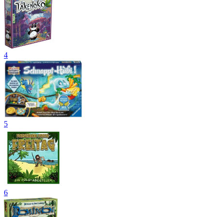
4
5
6