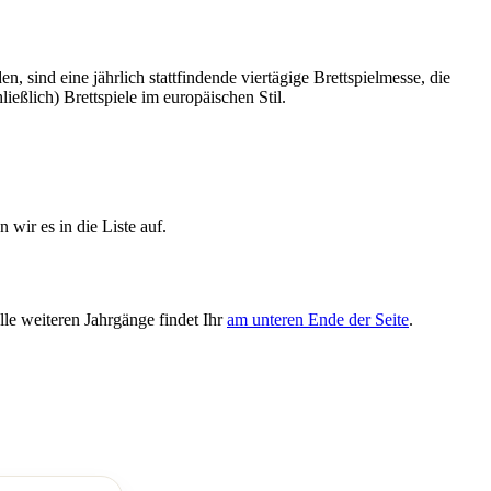
, sind eine jährlich stattfindende viertägige Brettspielmesse, die
ießlich) Brettspiele im europäischen Stil.
wir es in die Liste auf.
alle weiteren Jahrgänge findet Ihr
am unteren Ende der Seite
.