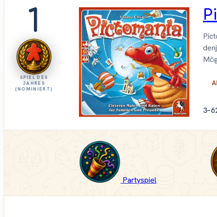
1
P
Pict
denj
Mögl
SPIEL DES
A
JAHRES
(NOMINIERT)
3–6
Partyspiel