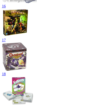
16
17
18