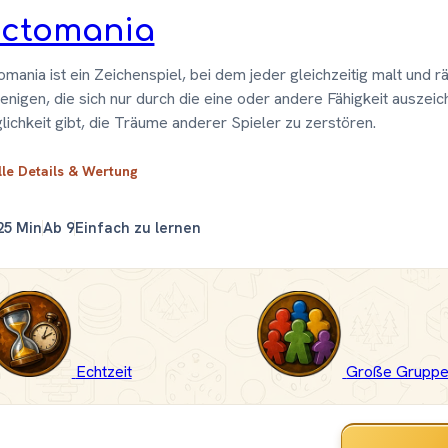
ictomania
omania ist ein Zeichenspiel, bei dem jeder gleichzeitig malt und r
enigen, die sich nur durch die eine oder andere Fähigkeit auszeic
ichkeit gibt, die Träume anderer Spieler zu zerstören.
lle Details & Wertung
25 Min
Ab 9
Einfach zu lernen
Echtzeit
Große Grupp