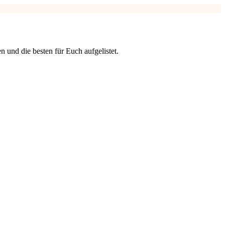
n und die besten für Euch aufgelistet.