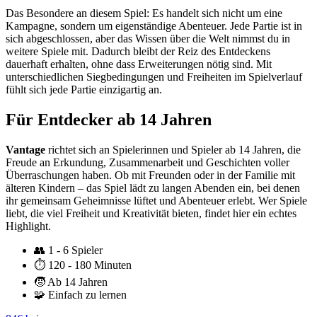
Das Besondere an diesem Spiel: Es handelt sich nicht um eine
Kampagne, sondern um eigenständige Abenteuer. Jede Partie ist in
sich abgeschlossen, aber das Wissen über die Welt nimmst du in
weitere Spiele mit. Dadurch bleibt der Reiz des Entdeckens
dauerhaft erhalten, ohne dass Erweiterungen nötig sind. Mit
unterschiedlichen Siegbedingungen und Freiheiten im Spielverlauf
fühlt sich jede Partie einzigartig an.
Für Entdecker ab 14 Jahren
Vantage
richtet sich an Spielerinnen und Spieler ab 14 Jahren, die
Freude an Erkundung, Zusammenarbeit und Geschichten voller
Überraschungen haben. Ob mit Freunden oder in der Familie mit
älteren Kindern – das Spiel lädt zu langen Abenden ein, bei denen
ihr gemeinsam Geheimnisse lüftet und Abenteuer erlebt. Wer Spiele
liebt, die viel Freiheit und Kreativität bieten, findet hier ein echtes
Highlight.
👥
1 - 6 Spieler
⏱️
120 - 180 Minuten
🧒
Ab 14 Jahren
🧩
Einfach zu lernen