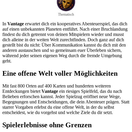
Thematisch
In
Vantage
erwartet dich ein kooperatives Abenteuerspiel, das dich
auf einen unbekannten Planeten entführt. Nach einer Bruchlandung
findest du dich getrennt von deinen Mitspielern wieder und musst
dich alleine in der weiten Welt zurechtfinden. Doch ganz auf dich
gestellt bist du nicht: Über Kommunikation kannst du dich mit den
anderen austauschen und so gemeinsam euer Überleben sichern,
während jeder seinen eigenen Weg durch die fremde Umgebung
geht.
Eine offene Welt voller Möglichkeiten
Mit fast 800 Orten auf 400 Karten und hunderten weiteren
Entdeckungen bietet
Vantage
ein riesiges Spielfeld, das du nach
Belieben erforschen kannst. Jeder Spielzug eröffnet neue Wege,
Begegnungen und Entscheidungen, die dein Abenteuer prägen. Statt
starrer Vorgaben erlebst du eine offene Welt, in der du selbst
entscheidest, wie du vorgehst und welche Ziele du dir setzt.
Spielerlebnisse ohne Grenzen