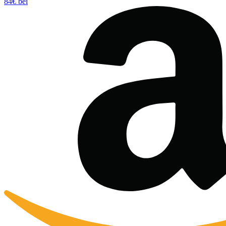
84€ bei