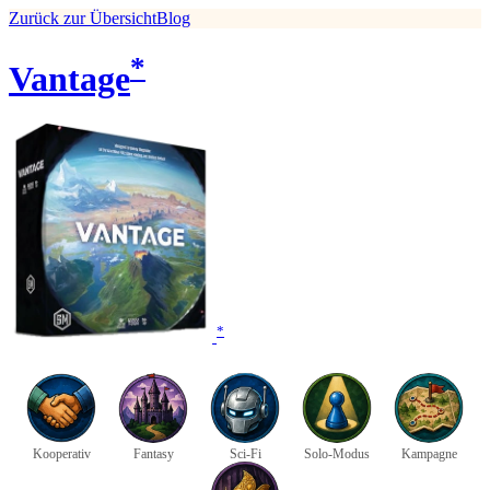
Zurück zur Übersicht
Blog
*
Vantage
*
Kooperativ
Fantasy
Sci-Fi
Solo-Modus
Kampagne