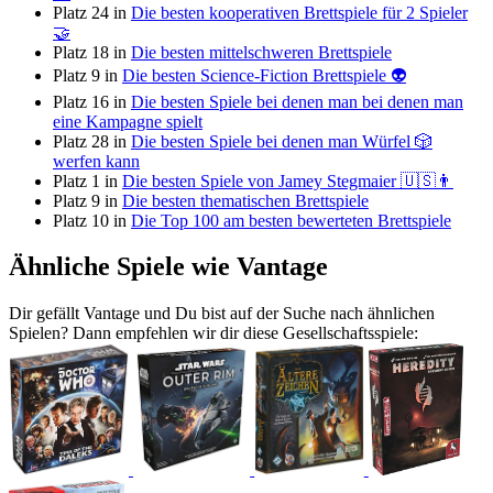
Platz 24 in
Die besten kooperativen Brettspiele für 2 Spieler
🤝
Platz 18 in
Die besten mittelschweren Brettspiele
Platz 9 in
Die besten Science-Fiction Brettspiele 👽
Platz 16 in
Die besten Spiele bei denen man bei denen man
eine Kampagne spielt
Platz 28 in
Die besten Spiele bei denen man Würfel 🎲
werfen kann
Platz 1 in
Die besten Spiele von Jamey Stegmaier 🇺🇸👨
Platz 9 in
Die besten thematischen Brettspiele
Platz 10 in
Die Top 100 am besten bewerteten Brettspiele
Ähnliche Spiele wie Vantage
Dir gefällt Vantage und Du bist auf der Suche nach ähnlichen
Spielen? Dann empfehlen wir dir diese Gesellschaftsspiele: