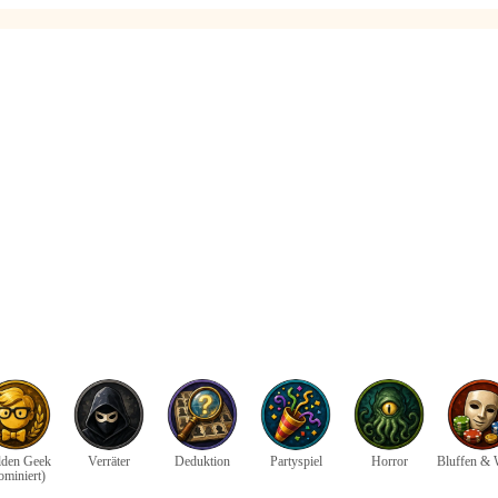
den Geek
Verräter
Deduktion
Partyspiel
Horror
Bluffen & 
ominiert)