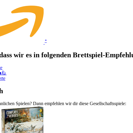
*
dass wir es in folgenden Brettspiel-Empfeh
te
🔫🙋
rte
h
lichen Spielen? Dann empfehlen wir dir diese Gesellschaftsspiele: