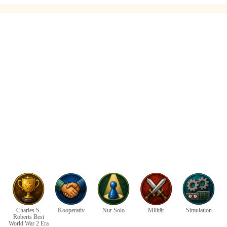
Charles S.
Kooperativ
Nur Solo
Militär
Simulation
Roberts Best
World War 2 Era