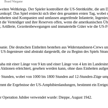
Board Wargame
weiten Weltkriegs. Der Spieler kontrolliert die US-Streitkräfte, die 
enkopf. Das Spiel erstreckt sich über den gesamten ersten Tag, wobei
nheiten sind Kompanien und umfassen angreifende Infanterie, Ingenieu
egt die Verteidiger und ihre Reserven offen, wenn die amerikanischen
Artillerie, Gezeitenbewegungen und immaterielle Güter wie die US-Füh
mpanie. Die deutschen Einheiten bestehen aus Widerstandsnest-Crews u
. US-Ingenieure sind abstrakt dargestellt, die zu Beginn des Spiels S
aha mit einer Länge von 9 km und einer Länge von 4 km im Landesinner
die Aktionen erleichtert, gesehen werden kann, ohne dass Einheiten a
0 Stunden, wobei von 1000 bis 1800 Stunden auf 12-Stunden-Züge umg
estimmt die Ergebnisse der US-Amphibienlandungen, bestimmt ein Ereig
der Operation Jubilee verwendet wurde: Dieppe, August 1942.