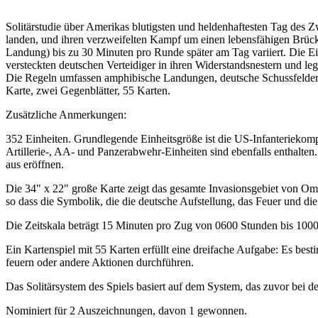
Solitärstudie über Amerikas blutigsten und heldenhaftesten Tag des Z
landen, und ihren verzweifelten Kampf um einen lebensfähigen Brück
Landung) bis zu 30 Minuten pro Runde später am Tag variiert. Die Ei
versteckten deutschen Verteidiger in ihren Widerstandsnestern und l
Die Regeln umfassen amphibische Landungen, deutsche Schussfelder, 
Karte, zwei Gegenblätter, 55 Karten.
Zusätzliche Anmerkungen:
352 Einheiten. Grundlegende Einheitsgröße ist die US-Infanterieko
Artillerie-, AA- und Panzerabwehr-Einheiten sind ebenfalls enthalten
aus eröffnen.
Die 34" x 22" große Karte zeigt das gesamte Invasionsgebiet von Om
so dass die Symbolik, die die deutsche Aufstellung, das Feuer und 
Die Zeitskala beträgt 15 Minuten pro Zug von 0600 Stunden bis 100
Ein Kartenspiel mit 55 Karten erfüllt eine dreifache Aufgabe: Es b
feuern oder andere Aktionen durchführen.
Das Solitärsystem des Spiels basiert auf dem System, das zuvor bei 
Nominiert für 2 Auszeichnungen, davon 1 gewonnen.