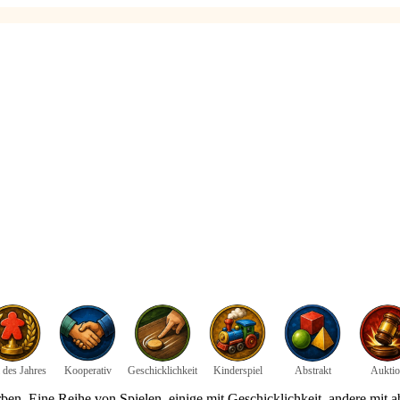
 des Jahres
Kooperativ
Geschicklichkeit
Kinderspiel
Abstrakt
Auktio
rben. Eine Reihe von Spielen, einige mit Geschicklichkeit, andere mit