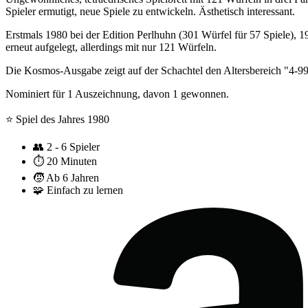
Spieler ermutigt, neue Spiele zu entwickeln. Ästhetisch interessant.
Erstmals 1980 bei der Edition Perlhuhn (301 Würfel für 57 Spiele),
erneut aufgelegt, allerdings mit nur 121 Würfeln.
Die Kosmos-Ausgabe zeigt auf der Schachtel den Altersbereich "4-99"
Nominiert für 1 Auszeichnung, davon 1 gewonnen.
⭐️ Spiel des Jahres 1980
👥
2 - 6 Spieler
⏱️
20 Minuten
🧒
Ab 6 Jahren
🧩
Einfach zu lernen