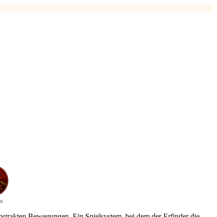
n
 abstrakten Bewegungen. Ein Spielsystem, bei dem der Erfinder die