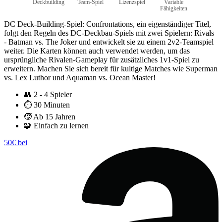
Deckbuilding
Team-Spiel
Lizenzspiel
Variable
Fähigkeiten
DC Deck-Building-Spiel: Confrontations, ein eigenständiger Titel,
folgt den Regeln des DC-Deckbau-Spiels mit zwei Spielern: Rivals
- Batman vs. The Joker und entwickelt sie zu einem 2v2-Teamspiel
weiter. Die Karten können auch verwendet werden, um das
ursprüngliche Rivalen-Gameplay für zusätzliches 1v1-Spiel zu
erweitern. Machen Sie sich bereit für kultige Matches wie Superman
vs. Lex Luthor und Aquaman vs. Ocean Master!
👥
2 - 4 Spieler
⏱️
30 Minuten
🧒
Ab 15 Jahren
🧩
Einfach zu lernen
50€ bei