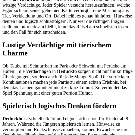
witzige Verdächtige. Jeder Spieler versucht herauszufinden, welche
Figur sich auf seiner geheimen Karte verbirgt – eine Mischung aus
Tier, Verkleidung und Ort. Dabei heißt es genau hinhören, Hinweise
deuten und logisch schlussfolgern. Nur wer die richtigen Fragen
stellt und aufmerksam bleibt, kann das Rätsel am schnellsten lösen
und den Fall für sich entscheiden.
Lustige Verdächtige mit tierischem
Charme
Ob Taube mit Schnurrbart im Park oder Schwein mit Perücke am
Hafen – die Verdächtigen in
Deduckto
sorgen nicht nur für knifflige
Überlegungen, sondern auch für jede Menge Spaß. Die verrückten
Kombinationen machen jede Partie zu einem echten Erlebnis, bei
dem das Lachen garantiert nicht zu kurz kommt. So verbindet das
Spiel Spannung mit einer guten Portion Humor.
Spielerisch logisches Denken fördern
Deduckto
ist schnell erklärt und eignet sich schon für Kinder ab 8
Jahren. Während die Jüngeren spielerisch lernen, Hinweise zu
verknüpfen und Rückschlüsse zu ziehen, können Erwachsene ihre
Deduktionsfähigkeiten auf die Probe stellen. So entsteht ein