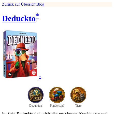
Zurück zur Übersicht
Blog
*
Deduckto
*
Deduktion
Kinderspiel
Tiere
Im Spiel
Deduckto
dreht sich alles um cleveres Kombinieren und