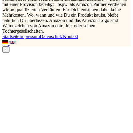
mit einer Provision beteiligt - bspw. als Amazon-Partner verdienen
wir an qualifizierten Verkäufen. Für Dich entstehen dabei keine
Mehrkosten. Wo, wann und wie Du ein Produkt kaufst, bleibt
natürlich Dir überlassen. Amazon und das Amazon-Logo sind
Warenzeichen von Amazon.com, Inc. oder seinen
Tochtergesellschaften.
Startseite
Impressum
Datenschutz
Kontakt
×