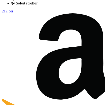
🧩
Sofort spielbar
21€ bei