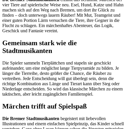
vier Tiere auf spielerische Weise neu. Esel, Hund, Katze und Hahn
machen sich auf den Weg nach Bremen, um dort ihr Glück zu
finden – doch unterwegs lauern Räuber! Mit Mut, Teamgeist und
einer guten Portion Lärm versuchen die Tiere, ihre Gegner in die
Flucht zu schlagen. Ein märchenhaftes Abenteuer, das Logik,
Geschick und Fantasie vereint.
Gemeinsam stark wie die
Stadtmusikanten
Die Spieler sammeln Tierplättchen und stapeln sie geschickt
aufeinander, um eine möglichst lange Tierpyramide zu bilden. Je
länger die Tierreihe, desto größer die Chance, die Räuber zu
vertreiben. Jede Entscheidung will gut überlegt sein, denn die
richtige Kombination aus Länge und Tierart kann über Sieg oder
Niederlage entscheiden. So wird das klassische Märchen zu einem
taktischen, aber leicht zugänglichen Familienspiel.
Märchen trifft auf Spielspaß
Die Bremer Stadtmusikanten
begeistert mit liebevollen
Illustrationen und einem einfachen Spielprinzip, das Kinder schnell
verstehen. Ganz ohne Lesen können schon die Jüngsten mitspielen,