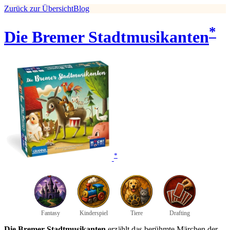
Zurück zur Übersicht
Blog
*
Die Bremer Stadtmusikanten
*
Fantasy
Kinderspiel
Tiere
Drafting
Die Bremer Stadtmusikanten
erzählt das berühmte Märchen der