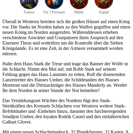
Fantasy
Für 2 Personen
Militär
Kampf
Überall in Westeros bereiten sich die großen Häuser auf einen Krieg
vor. Die Starks im Norden haben zu den Waffen gegriffen und einen
neuen König im Norden ausgerufen. Währenddessen erheben
verschiedene Anwärter und Usurpatoren ihren Anspruch auf den
Eisernen Thron und wetteifern um die Kontrolle über die Sieben
Königslande. Es ist eine Zeit, in der Armeen versammelt werden
müssen.
Halte dem Haus Stark die Treue und trage das Banner der Wölfe in
die Schlacht. Nimm den Mut auf, mit Robb Stark auf seinem
Feldzug gegen das Haus Lannister zu reiten. Ruft die donnernden
Lanzenreiter des Hauses Umber, die Schildmaiden des Hauses
Mormont und die Dreizackträger des Hauses Manderly an. Werdet
Ihr dem Norden in seiner Stunde der Not beistehen?
Das Verstärkungsset Wächter des Nordens fügt den Stark-
Streitkräften des Kernsets Schlachten von Westeros weitere Stark-
Befehlshaber und -Einheiten hinzu, darunter den furchterregenden
Smalljon Umber, den loyalen Rodrik Cassel und den einfallsreichen
Galbart Glover.
Mit einem neuen Schlachtplanbuch, 32 Plastikfiguren, 32 Karten, 8