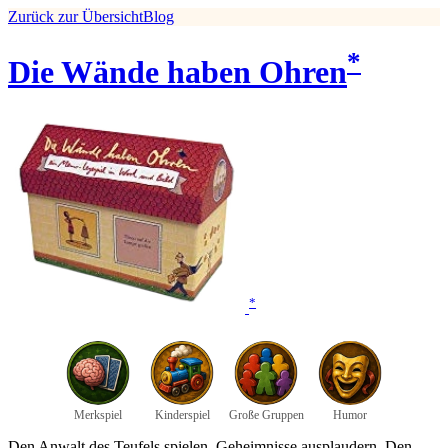
Zurück zur Übersicht
Blog
*
Die Wände haben Ohren
*
Merkspiel
Kinderspiel
Große Gruppen
Humor
Den Anwalt des Teufels spielen. Geheimnisse ausplaudern. Den