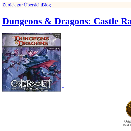
Zurück zur Übersicht
Blog
Dungeons & Dragons: Castle R
*
Orig
Best 