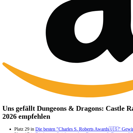
Uns gefällt Dungeons & Dragons: Castle Ra
2026 empfehlen
Platz 29 in
Die besten "Charles S. Roberts Awards🇺🇸" Gewi