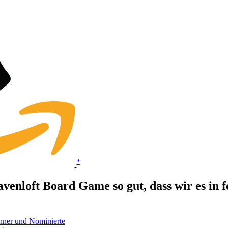
*
venloft Board Game so gut, dass wir es in 
nner und Nominierte