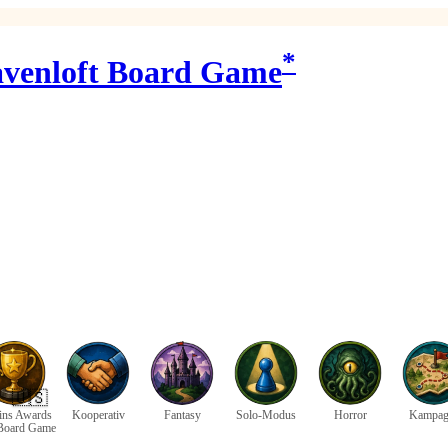
*
avenloft Board Game
🇺🇸
ins Awards
Kooperativ
Fantasy
Solo-Modus
Horror
Kampag
Board Game