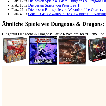
Platz 17 in
Die besten Spiele aus dem Dungeons & Dragons U
Platz 13 in
Die besten Spiele von Peter Lee 👨
Platz 22 in
Die besten Brettspiele von Wizards of the Coast 🇺
Platz 42 in
Golden Geek Awards 2010: Gewinner und Nominie
Ähnliche Spiele wie Dungeons & Dragons:
Dir gefällt Dungeons & Dragons: Castle Ravenloft Board Game und Du