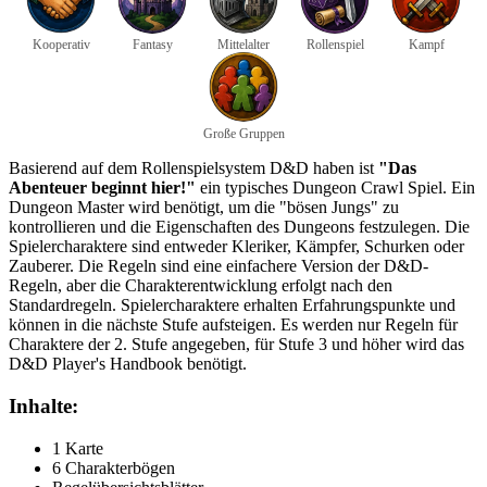
Kooperativ
Fantasy
Mittelalter
Rollenspiel
Kampf
Große Gruppen
Basierend auf dem Rollenspielsystem D&D haben ist
"Das
Abenteuer beginnt hier!"
ein typisches Dungeon Crawl Spiel. Ein
Dungeon Master wird benötigt, um die "bösen Jungs" zu
kontrollieren und die Eigenschaften des Dungeons festzulegen. Die
Spielercharaktere sind entweder Kleriker, Kämpfer, Schurken oder
Zauberer. Die Regeln sind eine einfachere Version der D&D-
Regeln, aber die Charakterentwicklung erfolgt nach den
Standardregeln. Spielercharaktere erhalten Erfahrungspunkte und
können in die nächste Stufe aufsteigen. Es werden nur Regeln für
Charaktere der 2. Stufe angegeben, für Stufe 3 und höher wird das
D&D Player's Handbook benötigt.
Inhalte:
1 Karte
6 Charakterbögen