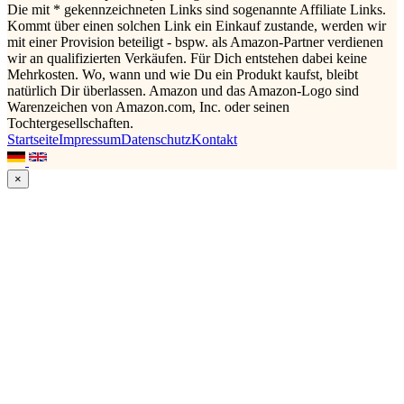
Die mit * gekennzeichneten Links sind sogenannte Affiliate Links.
Kommt über einen solchen Link ein Einkauf zustande, werden wir
mit einer Provision beteiligt - bspw. als Amazon-Partner verdienen
wir an qualifizierten Verkäufen. Für Dich entstehen dabei keine
Mehrkosten. Wo, wann und wie Du ein Produkt kaufst, bleibt
natürlich Dir überlassen. Amazon und das Amazon-Logo sind
Warenzeichen von Amazon.com, Inc. oder seinen
Tochtergesellschaften.
Startseite
Impressum
Datenschutz
Kontakt
×