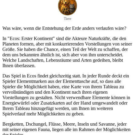
Tiere
Was wäre, wenn die Entstehung der Erde anders verlaufen wäre?
In "Ecos: Erster Kontinent" sind die Akteure Naturkräfte, die den
Planeten formen, aber mit konkurrierenden Vorstellungen von seiner
Größe. Sie haben die Chance, einen Teil der Welt zu schaffen, der
dem uns bekannten ähnlich ist, sich aber von ihm unterscheidet.
Welche Landschaften, Lebensräume und Arten gedeihen, bleibt
Ihnen überlassen.
Das Spiel in Ecos findet gleichzeitig statt. In jeder Runde deckt ein
Spieler Elementmarken aus der Elementtasche auf, so dass alle
Spieler die Möglichkeit haben, eine Karte von ihrem Tableau zu
vervollständigen und den Kontinent nach ihren eigenen
Vorstellungen zu gestalten. Nicht verwendbare Elemente können in
Energiewürfel oder Zusatzkarten auf der Hand umgewandelt oder
Ihrem Tableau hinzugefügt werden, um Ihnen im weiteren
Spielverlauf mehr Möglichkeiten zu geben.
Bergketten, Dschungel, Flüsse, Meere, Inseln und Savanne, jeder
mit seiner eigenen Fauna, liegen alle im Rahmen der Möglichkeiten
der Spieler.