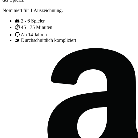
Nominiert für 1 Auszeichnung.
👥
2 - 6 Spieler
⏱️
45 - 75 Minuten
🧒
Ab 14 Jahren
🧩
Durchschnittlich kompliziert