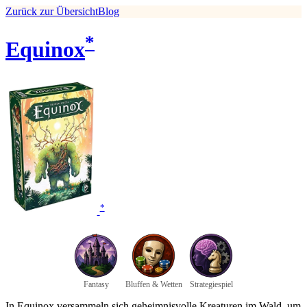
Zurück zur Übersicht
Blog
*
Equinox
*
Fantasy
Bluffen & Wetten
Strategiespiel
In Equinox versammeln sich geheimnisvolle Kreaturen im Wald, um