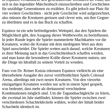
sich in das legendäre Märchenbuch einzuschreiben und Geschichten
für unzählige Generationen zu erzählen. Es gibt jedoch nur Platz für
vier weitere Geschichten - nicht jede Geschichte wird aufgezeichnet,
also müssen die Kreaturen gerissen und clever sein, um ihre Gegner
zu überlisten und es in das Buch zu schaffen.
Equinox ist ein sehr befriedigendes Wettspiel, das den Spielern die
Möglichkeit gibt, den Ausgang dieses Wettbewerbs zu beeinflussen.
In jeder Runde legen die Spieler nummerierte Machtkarten vor die
Kreaturen, wobei die Kreatur mit dem niedrigsten Wert aus dem
Spiel ausscheidet. Die Spieler wetten auch darauf, welche Kreaturen
es ihrer Meinung nach in das Geschichtenbuch schaffen werden,
und man kann die besonderen Kräfte dieser Kreaturen nutzen, um
die Dinge im Idealfall zu seinem Vorteil zu wenden.
Fans von Dr. Reiner Knizia erkennen Equinox vielleicht als eine
überarbeitete Ausgabe des zuvor veröffentlichten Spiels Colossal
Arena, allerdings mit zwei neuen Kreaturen. Von den vierzehn
einzigartigen Kreaturen werden nur acht in einem Spiel gespielt,
was bedeutet, dass mehr als dreitausend verschiedene
Kombinationen möglich sind. Um die Tagundnachtgleiche zu feiern,
die zweimal im Jahr stattfindet, können die Spieler zwischen zwei
verschiedenen Schachteldeckeln wählen, wobei der Inhalt beider
Schachteln identisch ist.