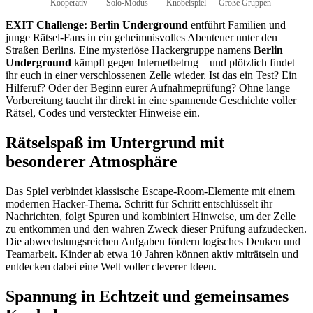
Kooperativ
Solo-Modus
Knobelspiel
Große Gruppen
EXIT Challenge: Berlin Underground
entführt Familien und
junge Rätsel-Fans in ein geheimnisvolles Abenteuer unter den
Straßen Berlins. Eine mysteriöse Hackergruppe namens
Berlin
Underground
kämpft gegen Internetbetrug – und plötzlich findet
ihr euch in einer verschlossenen Zelle wieder. Ist das ein Test? Ein
Hilferuf? Oder der Beginn eurer Aufnahmeprüfung? Ohne lange
Vorbereitung taucht ihr direkt in eine spannende Geschichte voller
Rätsel, Codes und versteckter Hinweise ein.
Rätselspaß im Untergrund mit
besonderer Atmosphäre
Das Spiel verbindet klassische Escape-Room-Elemente mit einem
modernen Hacker-Thema. Schritt für Schritt entschlüsselt ihr
Nachrichten, folgt Spuren und kombiniert Hinweise, um der Zelle
zu entkommen und den wahren Zweck dieser Prüfung aufzudecken.
Die abwechslungsreichen Aufgaben fördern logisches Denken und
Teamarbeit. Kinder ab etwa 10 Jahren können aktiv miträtseln und
entdecken dabei eine Welt voller cleverer Ideen.
Spannung in Echtzeit und gemeinsames