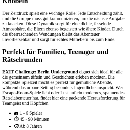
Knobeln
Der Zeitdruck spielt eine wichtige Rolle: Jede Entscheidung zählt,
und die Gruppe muss gut kommunizieren, um die nächste Aufgabe
zu knacken. Diese Dynamik sorgt für eine dichte, fesselnde
Atmosphäre, die Eltern ebenso begeistert wie ältere Kinder. Durch
die überraschenden Wendungen bleibt das Abenteuer
unvorhersehbar und sorgt für echtes Mitfiebern bis zum Ende.
Perfekt für Familien, Teenager und
Rätselrunden
EXIT Challenge: Berlin Underground
eignet sich ideal für alle,
die gemeinsam tüfteln und Geschichten erleben möchten. Die
kompakte Spielzeit macht es perfekt für gemütliche Abende,
während das urbane Setting besonders Jugendliche anspricht. Wer
Escape-Room-Spiele liebt oder Lust auf ein modernes, spannendes
Rätselabenteuer hat, findet hier eine packende Herausforderung für
Teamgeist und Köpfchen.
👥
1 - 6 Spieler
⏱️
45 - 90 Minuten
🧒
Ab 8 Jahren