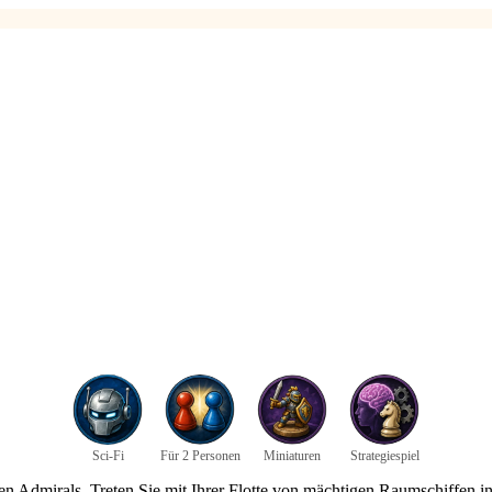
Sci-Fi
Für 2 Personen
Miniaturen
Strategiespiel
ren Admirals. Treten Sie mit Ihrer Flotte von mächtigen Raumschiffen i