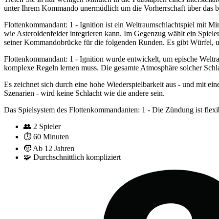
unter Ihrem Kommando unermüdlich um die Vorherrschaft über das 
Flottenkommandant: 1 - Ignition ist ein Weltraumschlachtspiel mit Min
wie Asteroidenfelder integrieren kann. Im Gegenzug wählt ein Spiele
seiner Kommandobrücke für die folgenden Runden. Es gibt Würfel, um
Flottenkommandant: 1 - Ignition wurde entwickelt, um epische Weltr
komplexe Regeln lernen muss. Die gesamte Atmosphäre solcher Schlac
Es zeichnet sich durch eine hohe Wiederspielbarkeit aus - und mit ei
Szenarien - wird keine Schlacht wie die andere sein.
Das Spielsystem des Flottenkommandanten: 1 - Die Zündung ist flexib
👥
2 Spieler
⏱️
60 Minuten
🧒
Ab 12 Jahren
🧩
Durchschnittlich kompliziert