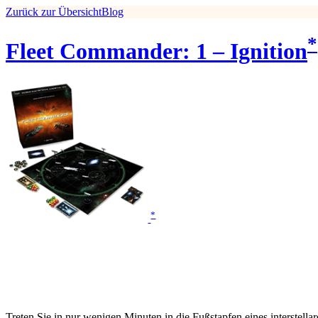
Zurück zur Übersicht
Blog
*
Fleet Commander: 1 – Ignition
*
Treten Sie in nur wenigen Minuten in die Fußstapfen eines interstella