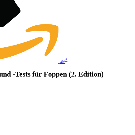
*
.de
und -Tests für Foppen (2. Edition)