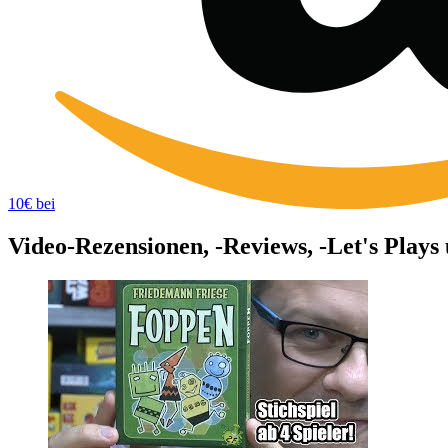
10€ bei
Video-Rezensionen, -Reviews, -Let's Plays 