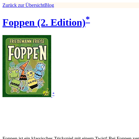
Zurück zur Übersicht
Blog
*
Foppen (2. Edition)
*
Foppen ist ein klassisches Trickspiel mit einem Twist! Bei Foppen vers