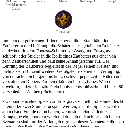
UK Games Expo
Fantasy
Militär
Rollenspiel
Kampf
Best Miniatures
Game
Thematisch
Inmitten der gefrorenen Ruinen einer antiken Stadt kämpfen
Zauberer in der Hoffnung, die Schätze eines gefallenen Reiches zu
entdecken. In dem Fantasy-Scharmützel-Wargame Frostgrave
schlüpft jeder Spieler in die Rolle eines Zauberers aus einer von
zehn Zauberschulen und baut seine Anhängerschar auf. Der
Lehrling des Zauberers begleitet in der Regel seinen Meister, und
mehr als ein Dutzend weiterer Gefolgsleute stehen zur Verfügung,
von einfachen Schlägern bis hin zu schwer gepanzerten Rittern und
verstohlenen Dieben. Zauberer können ihr magisches Wissen
erweitern, indem sie uralte Geheimnisse entschlüsseln und bis zu 80
verschiedene Zaubersprüche lernen.
Zwar sind einzelne Spiele von Frostgrave schnell und können leicht
in ein oder zwei Stunden gespielt werden, aber die Spieler werden
am meisten Freude daran haben, wenn sie in eine laufende
Kampagne eingebunden werden. Die in dem Buch beschriebenen
Szenarien sind nur der Anfang der grenzenlosen Abenteuer, die man
inmitten der Ruinen der Gefrorenen Stadt erleben kann.