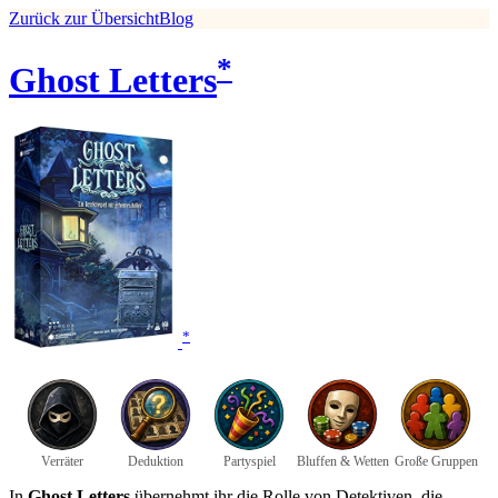
Zurück zur Übersicht
Blog
*
Ghost Letters
*
Verräter
Deduktion
Partyspiel
Bluffen & Wetten
Große Gruppen
In
Ghost Letters
übernehmt ihr die Rolle von Detektiven, die