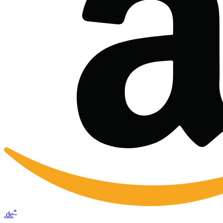
*
.de