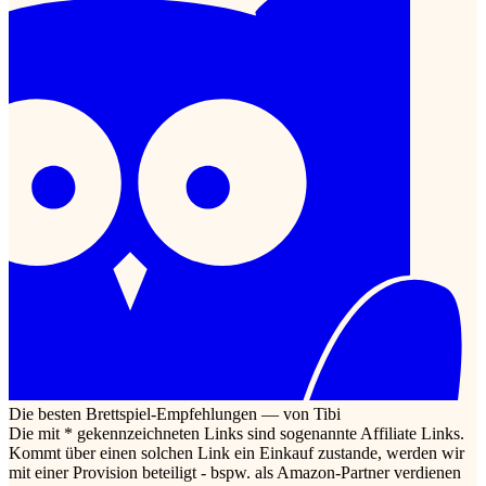
Die besten Brettspiel-Empfehlungen — von Tibi
Die mit * gekennzeichneten Links sind sogenannte Affiliate Links.
Kommt über einen solchen Link ein Einkauf zustande, werden wir
mit einer Provision beteiligt - bspw. als Amazon-Partner verdienen