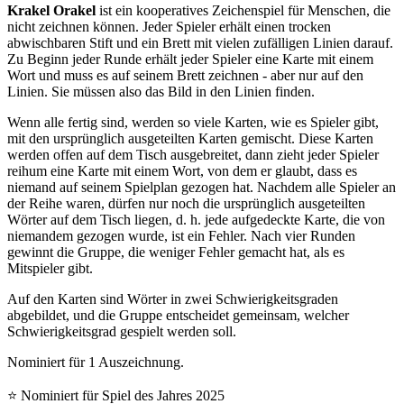
Krakel Orakel
ist ein kooperatives Zeichenspiel für Menschen, die
nicht zeichnen können. Jeder Spieler erhält einen trocken
abwischbaren Stift und ein Brett mit vielen zufälligen Linien darauf.
Zu Beginn jeder Runde erhält jeder Spieler eine Karte mit einem
Wort und muss es auf seinem Brett zeichnen - aber nur auf den
Linien. Sie müssen also das Bild in den Linien finden.
Wenn alle fertig sind, werden so viele Karten, wie es Spieler gibt,
mit den ursprünglich ausgeteilten Karten gemischt. Diese Karten
werden offen auf dem Tisch ausgebreitet, dann zieht jeder Spieler
reihum eine Karte mit einem Wort, von dem er glaubt, dass es
niemand auf seinem Spielplan gezogen hat. Nachdem alle Spieler an
der Reihe waren, dürfen nur noch die ursprünglich ausgeteilten
Wörter auf dem Tisch liegen, d. h. jede aufgedeckte Karte, die von
niemandem gezogen wurde, ist ein Fehler. Nach vier Runden
gewinnt die Gruppe, die weniger Fehler gemacht hat, als es
Mitspieler gibt.
Auf den Karten sind Wörter in zwei Schwierigkeitsgraden
abgebildet, und die Gruppe entscheidet gemeinsam, welcher
Schwierigkeitsgrad gespielt werden soll.
Nominiert für 1 Auszeichnung.
⭐️ Nominiert für Spiel des Jahres 2025