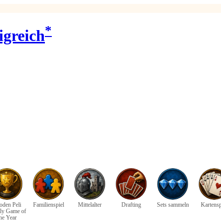
*
igreich
oden Peli
Familienspiel
Mittelalter
Drafting
Sets sammeln
Kartensp
ly Game of
he Year