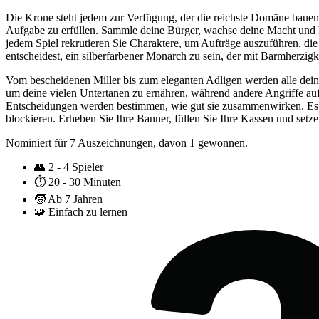
Die Krone steht jedem zur Verfügung, der die reichste Domäne baue
Aufgabe zu erfüllen. Sammle deine Bürger, wachse deine Macht und her
jedem Spiel rekrutieren Sie Charaktere, um Aufträge auszuführen, di
entscheidest, ein silberfarbener Monarch zu sein, der mit Barmherzigkei
Vom bescheidenen Miller bis zum eleganten Adligen werden alle deine
um deine vielen Untertanen zu ernähren, während andere Angriffe auf
Entscheidungen werden bestimmen, wie gut sie zusammenwirken. Es li
blockieren. Erheben Sie Ihre Banner, füllen Sie Ihre Kassen und setz
Nominiert für 7 Auszeichnungen, davon 1 gewonnen.
👥
2 - 4 Spieler
⏱️
20 - 30 Minuten
🧒
Ab 7 Jahren
🧩
Einfach zu lernen