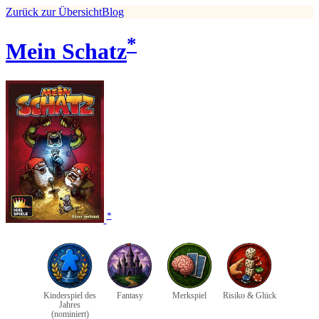
Zurück zur Übersicht
Blog
*
Mein Schatz
*
Kinderspiel des
Fantasy
Merkspiel
Risiko & Glück
Jahres
(nominiert)