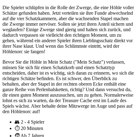
Die Spieler schlüpfen in die Rolle der Zwerge, die eine Höhle voller
Schätze gefunden haben. Jetzt verteilen sie ihre Funde abwechselnd
auf die vier Schatzkammern, aber die wachsenden Stapel machen
die Zwerge immer nervöser. Sollen sie jetzt ihren Anteil sichern und
weglaufen? Einige Zwerge sind gierig und halten sich zurück, und
dadurch verpassen sie vielleicht den richtigen Moment, um zu
gehen, während ein anderer Spieler ihren Lieblingsschatz direkt vor
ihrer Nase klaut. Und wenn das Schlimmste eintritt, wird der
Höhlenorc sie fangen!
Bevor Sie die Höhle in Mein Schatz ("Mein Schatz") verlassen,
müssen Sie sich für einen Schatzkorb und einen Schatztyp
entscheiden, daher ist es wichtig, sich daran zu erinnern, wo sich die
richtigen Schätze befinden. Es ist schwer, den Überblick zu
behalten, aber der Stapel in der rechten oberen Ecke enthält eine
ganze Reihe von Perlenhalsketten, richtig? Und dann versuchst du,
dir einen guten Moment auszusuchen, um zu gehen. Normalerweise
lohnt es sich zu warten, da der Treasure Cache erst im Laufe des
Spiels wächst. Aber behalte deine Mitzwerge im Auge und pass auf
den Höhlenorc auf!
👥
2 - 4 Spieler
⏱️
20 Minuten
🧒
Ab 7 Jahren