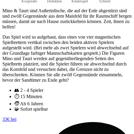
Kooperativ
Deduktion
Kinderspiel
Echtzeit
Mino & Tauri sind Außerirdische, die auf der Erde abgestürzt sind
und zwölf Gegenstände aus dem Maisfeld für ihr Raumschiff bergen
müssen, damit sie nach Hause zurückkehren können. Zeit, ihnen zu
helfen!
Das Spiel wird so aufgebaut, dass eines von vier magnetischen
Spielbrettern vertikal zwischen den beiden aktiven Spielern
aufgestellt wird. (Bei mehr als zwei Spielern wird abwechselnd auf
der Grundlage farbiger Mannschaftskarten gespielt.) Die Figuren
Mino und Tauri werden auf gegenüberliegenden Seiten des
Spielbretts platziert, und die Spieler führen sie abwechselnd durch
das Kornfeld und versuchen dabei, die Grenzen nicht zu
überschreiten. Können Sie alle zwölf Gegenstände einsammeln,
bevor der Sandtimer zu Ende geht?
👥
2 - 4 Spieler
⏱️
15 Minuten
🧒
Ab 6 Jahren
🧩
Sofort spielbar
33€ bei