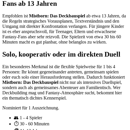
Fans ab 13 Jahren
Empfohlen ist
Mistborn: Das Deckbauspiel
ab etwa 13 Jahren, da
die Regeln strategisches Vorausplanen, Textverständnis und den
Umgang mit direkter Konfrontation verlangen. Für jüngere Kinder
ist es eher anspruchsvoll, für Teenager, Eltern und erwachsene
Fantasy-Fans aber sehr reizvoll. Die Spielzeit von etwa 30 bis 60
Minuten macht es gut planbar, ohne belanglos zu wirken.
Solo, kooperativ oder im direkten Duell
Ein besonderes Merkmal ist die flexible Spielweise für 1 bis 4
Personen: Ihr könnt gegeneinander antreten, gemeinsam spielen
oder euch solo einer Herausforderung stellen. Dadurch funktioniert
Mistborn: Das Deckbauspiel
nicht nur als intensives Duellspiel,
sondern auch als gemeinsames Abenteuer am Familientisch. Wer
Deckbuilding mag und Fantasy-Atmosphäre sucht, bekommt hier
ein thematisch dichtes Kennerspiel.
Nominiert für 1 Auszeichnung.
👥
1 - 4 Spieler
⏱️
30 - 60 Minuten