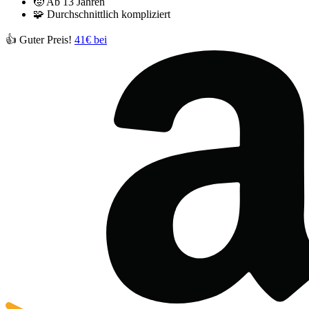
🧒
Ab 13 Jahren
🧩
Durchschnittlich kompliziert
👍 Guter Preis!
41€ bei