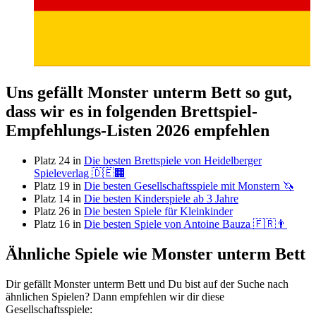
Uns gefällt Monster unterm Bett so gut,
dass wir es in folgenden Brettspiel-
Empfehlungs-Listen 2026 empfehlen
Platz 24 in
Die besten Brettspiele von Heidelberger
Spieleverlag 🇩🇪🏢
Platz 19 in
Die besten Gesellschaftsspiele mit Monstern 🦄
Platz 14 in
Die besten Kinderspiele ab 3 Jahre
Platz 26 in
Die besten Spiele für Kleinkinder
Platz 16 in
Die besten Spiele von Antoine Bauza 🇫🇷👨
Ähnliche Spiele wie Monster unterm Bett
Dir gefällt Monster unterm Bett und Du bist auf der Suche nach
ähnlichen Spielen? Dann empfehlen wir dir diese
Gesellschaftsspiele: