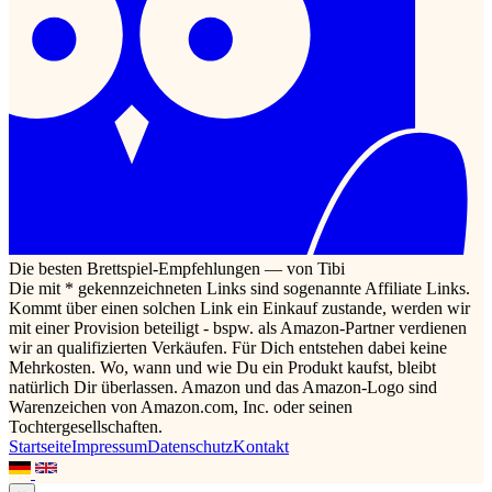
Die besten Brettspiel-Empfehlungen — von Tibi
Die mit * gekennzeichneten Links sind sogenannte Affiliate Links.
Kommt über einen solchen Link ein Einkauf zustande, werden wir
mit einer Provision beteiligt - bspw. als Amazon-Partner verdienen
wir an qualifizierten Verkäufen. Für Dich entstehen dabei keine
Mehrkosten. Wo, wann und wie Du ein Produkt kaufst, bleibt
natürlich Dir überlassen. Amazon und das Amazon-Logo sind
Warenzeichen von Amazon.com, Inc. oder seinen
Tochtergesellschaften.
Startseite
Impressum
Datenschutz
Kontakt