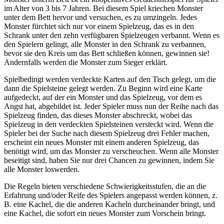
im Alter von 3 bis 7 Jahren. Bei diesem Spiel kriechen Monster
unter dem Bett hervor und versuchen, es zu umzingeln. Jedes
Monster fürchtet sich nur vor einem Spielzeug, das es in den
Schrank unter den zehn verfügbaren Spielzeugen verbannt. Wenn es
den Spielern gelingt, alle Monster in den Schrank zu verbannen,
bevor sie den Kreis um das Bett schließen können, gewinnen sie!
Andernfalls werden die Monster zum Sieger erklärt.
Spielbedingt werden verdeckte Karten auf den Tisch gelegt, um die
dann die Spielsteine gelegt werden. Zu Beginn wird eine Karte
aufgedeckt, auf der ein Monster und das Spielzeug, vor dem es
Angst hat, abgebildet ist. Jeder Spieler muss nun der Reihe nach das
Spielzeug finden, das dieses Monster abschreckt, wobei das
Spielzeug in den verdeckten Spielsteinen versteckt wird. Wenn die
Spieler bei der Suche nach diesem Spielzeug drei Fehler machen,
erscheint ein neues Monster mit einem anderen Spielzeug, das
benötigt wird, um das Monster zu verscheuchen. Wenn alle Monster
beseitigt sind, haben Sie nur drei Chancen zu gewinnen, indem Sie
alle Monster loswerden.
Die Regeln bieten verschiedene Schwierigkeitsstufen, die an die
Erfahrung und/oder Reife des Spielers angepasst werden können, z.
B. eine Kachel, die die anderen Kacheln durcheinander bringt, und
eine Kachel, die sofort ein neues Monster zum Vorschein bringt.