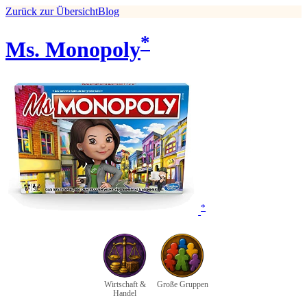
Zurück zur Übersicht
Blog
*
Ms. Monopoly
*
Wirtschaft &
Große Gruppen
Handel