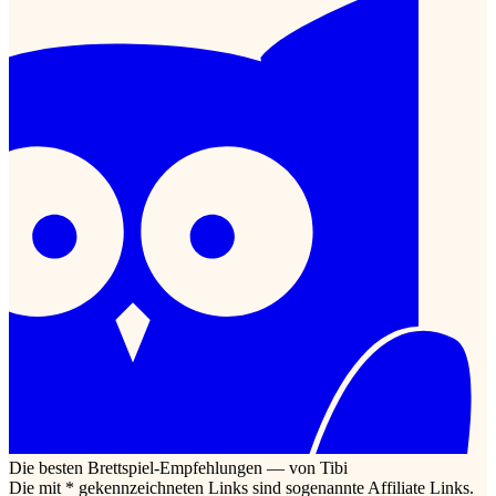
Die besten Brettspiel-Empfehlungen — von Tibi
Die mit * gekennzeichneten Links sind sogenannte Affiliate Links.