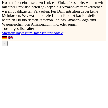
Kommt über einen solchen Link ein Einkauf zustande, werden wir
mit einer Provision beteiligt - bspw. als Amazon-Partner verdienen
wir an qualifizierten Verkäufen. Für Dich entstehen dabei keine
Mehrkosten. Wo, wann und wie Du ein Produkt kaufst, bleibt
natürlich Dir überlassen. Amazon und das Amazon-Logo sind
Warenzeichen von Amazon.com, Inc. oder seinen
Tochtergesellschaften.
Startseite
Impressum
Datenschutz
Kontakt
×