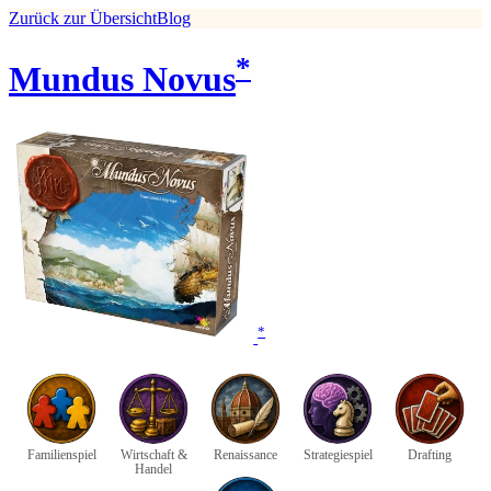
Zurück zur Übersicht
Blog
*
Mundus Novus
*
Familienspiel
Wirtschaft &
Renaissance
Strategiespiel
Drafting
Handel