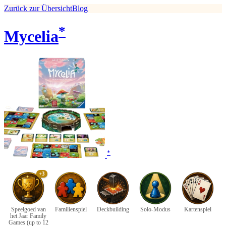
Zurück zur Übersicht
Blog
*
Mycelia
*
+3
Speelgoed van
Familienspiel
Deckbuilding
Solo-Modus
Kartenspiel
het Jaar Family
Games (up to 12